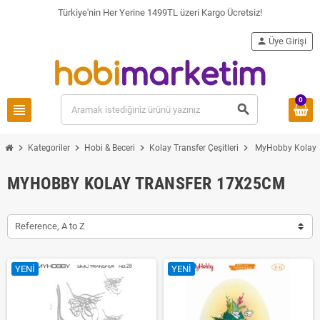
Türkiye'nin Her Yerine 1499TL üzeri Kargo Ücretsiz!
person
Üye Girişi
0
view_headline
search
chevron_right
chevron_right
chevron_right
chevron_right
Kategoriler
Hobi & Beceri
Kolay Transfer Çeşitleri
MyHobby Kolay 
MYHOBBY KOLAY TRANSFER 17X25CM
Reference, A to Z
YENI
YENI