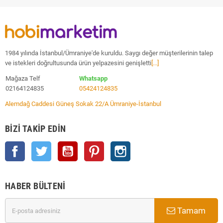
1984 yılında İstanbul/Ümraniye'de kuruldu. Saygı değer müşterilerinin talep
ve istekleri doğrultusunda ürün yelpazesini genişletti
[...]
Mağaza Telf
Whatsapp
02164124835
05424124835
Alemdağ Caddesi Güneş Sokak 22/A Ümraniye-İstanbul
BIZI TAKIP EDIN
Facebook
Twitter
YouTube
Pinterest
Instagram
HABER BÜLTENI
Tamam