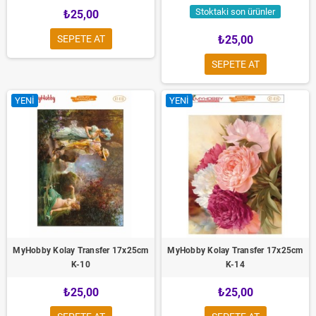
Stoktaki son ürünler
₺25,00
SEPETE AT
₺25,00
SEPETE AT
YENI
YENI
MyHobby Kolay Transfer 17x25cm
MyHobby Kolay Transfer 17x25cm
K-10
K-14
₺25,00
₺25,00