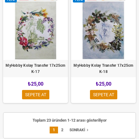
MyHobby Kolay Transfer 17x25cm
MyHobby Kolay Transfer 17x25cm
K-17
K-18
₺25,00
₺25,00
SEPETE AT
SEPETE AT
Toplam 23 üründen 1-12 arası gösteriliyor
1
2
navigate_next
SONRAKI