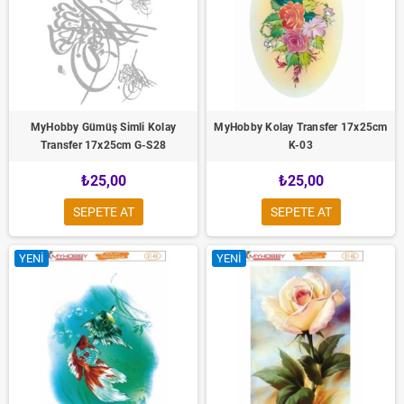
MyHobby Gümüş Simli Kolay
MyHobby Kolay Transfer 17x25cm
Transfer 17x25cm G-S28
K-03
₺25,00
₺25,00
SEPETE AT
SEPETE AT
YENI
YENI