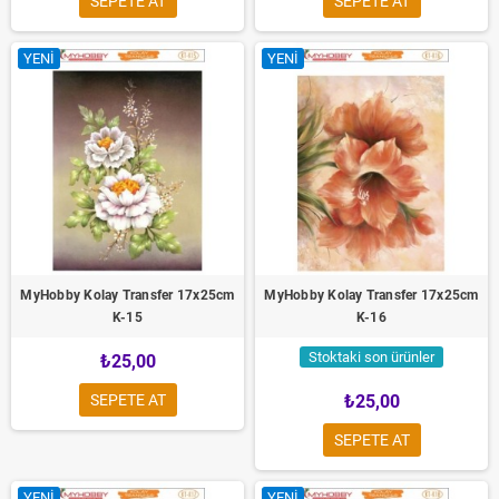
SEPETE AT
SEPETE AT
YENI
YENI
MyHobby Kolay Transfer 17x25cm
MyHobby Kolay Transfer 17x25cm
K-15
K-16
Stoktaki son ürünler
₺25,00
SEPETE AT
₺25,00
SEPETE AT
YENI
YENI