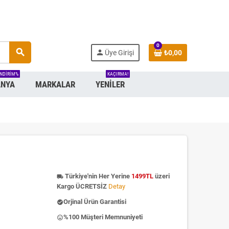
0
search
person
Üye Girişi
₺0,00
INDIRIM%
KAÇIRMA!
NYA
MARKALAR
YENILER
Türkiye'nin Her Yerine
1499TL
üzeri
local_shipping
Kargo ÜCRETSİZ
Detay
Orjinal Ürün Garantisi
check_circle
%100 Müşteri Memnuniyeti
insert_emoticon