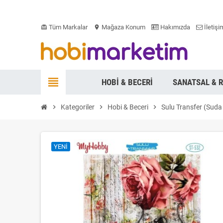
Tüm Markalar
Mağaza Konum
Hakımızda
İletişi
card_giftcard
location_on
view_headline
HOBI & BECERI
SANATSAL & 
chevron_right
Kategoriler
chevron_right
Hobi & Beceri
chevron_right
Sulu Transfer (Sud
YENI