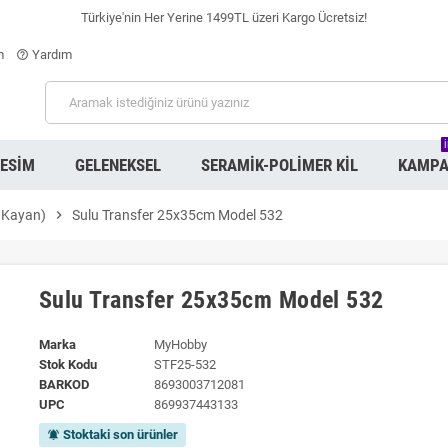
Türkiye'nin Her Yerine 1499TL üzeri Kargo Ücretsiz!
m
Yardım
help_outline
RESIM
GELENEKSEL
SERAMIK-POLIMER KIL
KAMPA
a Kayan)
chevron_right
Sulu Transfer 25x35cm Model 532
Sulu Transfer 25x35cm Model 532
Marka
MyHobby
Stok Kodu
STF25-532
BARKOD
8693003712081
UPC
869937443133
Stoktaki son ürünler
notifications_active