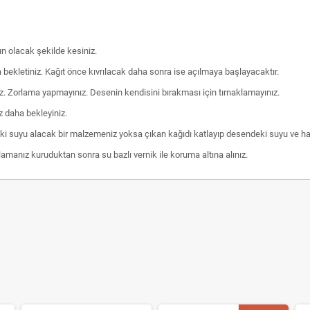
un olacak şekilde kesiniz.
a bekletiniz. Kağıt önce kıvrılacak daha sonra ise açılmaya başlayacaktır.
z. Zorlama yapmayınız. Desenin kendisini bırakması için tırnaklamayınız.
z daha bekleyiniz.
eki suyu alacak bir malzemeniz yoksa çıkan kağıdı katlayıp desendeki suyu ve hava 
anız kuruduktan sonra su bazlı vernik ile koruma altına alınız.