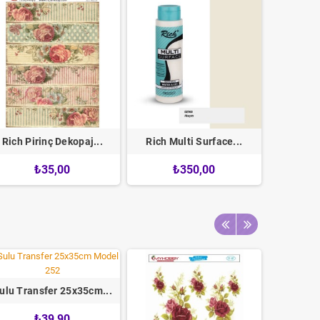
Rich Pirinç Dekopaj...
Rich Multi Surface...
Sulu Tra
₺35,00
₺350,00
ulu Transfer 25x35cm...
Sulu Tra
₺39,90