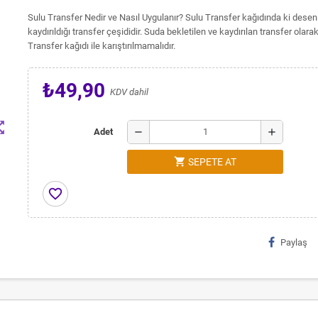
Sulu Transfer Nedir ve Nasıl Uygulanır? Sulu Transfer kağıdında ki desen
kaydırıldığı transfer çeşididir. Suda bekletilen ve kaydırılan transfer olarak 
Transfer kağıdı ile karıştırılmamalıdır.
₺49,90
KDV dahil
t_map
remove
add
Adet
shopping_cart
SEPETE AT
favorite_border
Paylaş