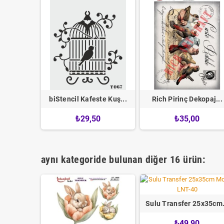
kopaj...
biStencil Kafeste Kuş...
Rich Pirinç Dekopaj...
5
₺29,50
₺35,00
aynı kategoride bulunan diğer 16 ürün:
Sulu Transfer 25x35cm.
₺49,90