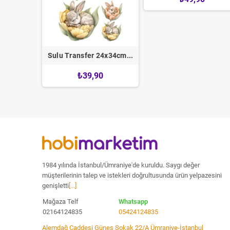
5x35cm...
Sulu Transfer 24x34cm...
0
₺39,90
1984 yılında İstanbul/Ümraniye'de kuruldu. Saygı değer
müşterilerinin talep ve istekleri doğrultusunda ürün yelpazesini
genişletti
[...]
Mağaza Telf
Whatsapp
02164124835
05424124835
Alemdağ Caddesi Güneş Sokak 22/A Ümraniye-İstanbul