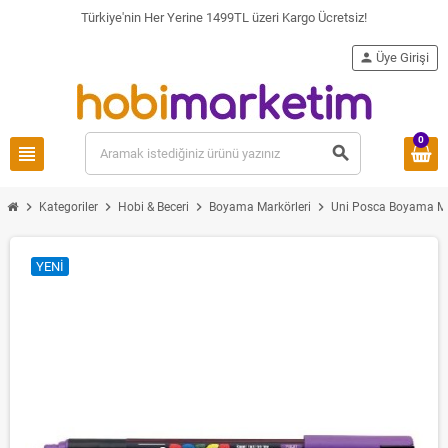
Türkiye'nin Her Yerine 1499TL üzeri Kargo Ücretsiz!
person
Üye Girişi
0
view_headline
search
chevron_right
chevron_right
chevron_right
chevron_right
Kategoriler
Hobi & Beceri
Boyama Markörleri
Uni Posca Boyama Ma
YENI