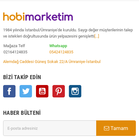
1984 yılında İstanbul/Ümraniye'de kuruldu. Saygı değer müşterilerinin talep
ve istekleri doğrultusunda ürün yelpazesini genişletti
[...]
Mağaza Telf
Whatsapp
02164124835
05424124835
Alemdağ Caddesi Güneş Sokak 22/A Ümraniye-İstanbul
BIZI TAKIP EDIN
Facebook
Twitter
YouTube
Pinterest
Instagram
HABER BÜLTENI
Tamam