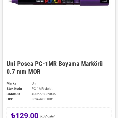
Uni Posca PC-1MR Boyama Markörü
0.7 mm MOR
Marka
Uni
Stok Kodu
PC-1MR violet
BARKOD
4902778089835
UPC
869649351801
₺129,00
KDV dahil