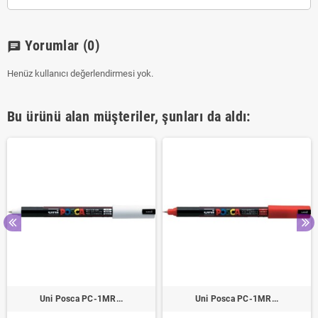
Yorumlar
(0)
chat
Henüz kullanıcı değerlendirmesi yok.
Bu ürünü alan müşteriler, şunları da aldı:
Uni Posca PC-1MR...
Uni Posca PC-1MR...