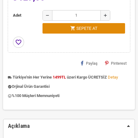
remove
add
Adet
shopping_cart
SEPETE AT
favorite_border
Paylaş
Pinterest
Türkiye'nin Her Yerine
1499TL
üzeri Kargo ÜCRETSİZ
Detay
local_shipping
Orjinal Ürün Garantisi
check_circle
%100 Müşteri Memnuniyeti
insert_emoticon
Açıklama