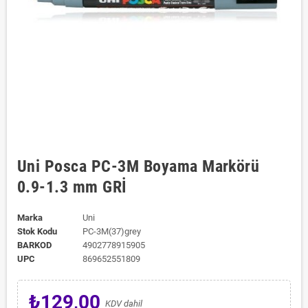
Uni Posca PC-3M Boyama Markörü
0.9-1.3 mm GRİ
Marka
Uni
Stok Kodu
PC-3M(37)grey
BARKOD
4902778915905
UPC
869652551809
₺129,00
KDV dahil