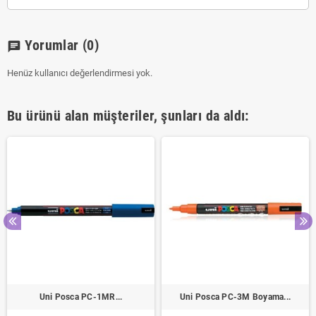
Yorumlar
(0)
chat
Henüz kullanıcı değerlendirmesi yok.
Bu ürünü alan müşteriler, şunları da aldı:
Uni Posca PC-1MR...
Uni Posca PC-3M Boyama...