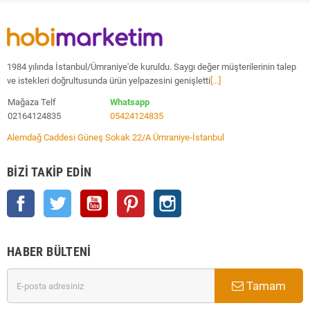
1984 yılında İstanbul/Ümraniye'de kuruldu. Saygı değer müşterilerinin talep
ve istekleri doğrultusunda ürün yelpazesini genişletti
[...]
Mağaza Telf
Whatsapp
02164124835
05424124835
Alemdağ Caddesi Güneş Sokak 22/A Ümraniye-İstanbul
BIZI TAKIP EDIN
Facebook
Twitter
YouTube
Pinterest
Instagram
HABER BÜLTENI
Tamam