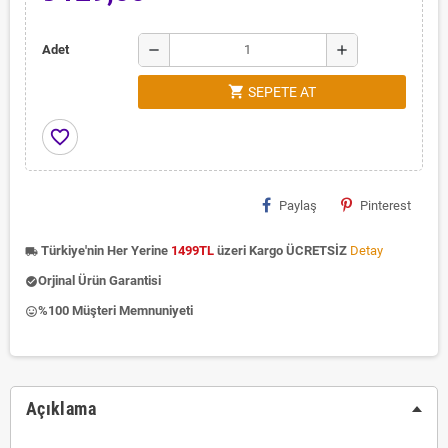
remove
add
Adet
shopping_cart
SEPETE AT
favorite_border
Paylaş
Pinterest
Türkiye'nin Her Yerine
1499TL
üzeri Kargo ÜCRETSİZ
Detay
local_shipping
Orjinal Ürün Garantisi
check_circle
%100 Müşteri Memnuniyeti
insert_emoticon
Açıklama