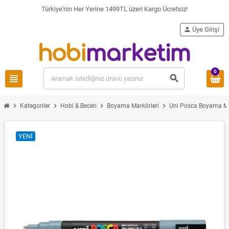
Türkiye'nin Her Yerine 1499TL üzeri Kargo Ücretsiz!
person
Üye Girişi
0
view_headline
search
chevron_right
chevron_right
chevron_right
chevron_right
Kategoriler
Hobi & Beceri
Boyama Markörleri
Uni Posca Boyama Ma
YENI