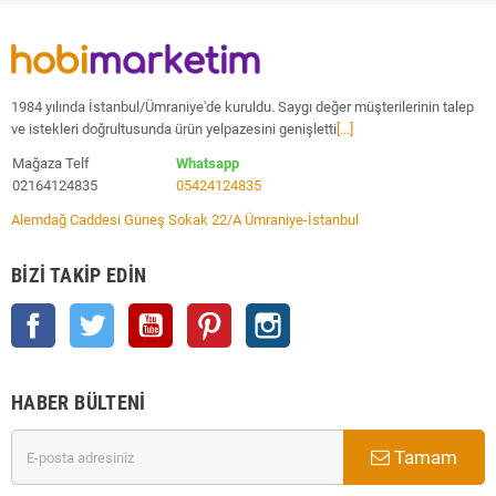
1984 yılında İstanbul/Ümraniye'de kuruldu. Saygı değer müşterilerinin talep
ve istekleri doğrultusunda ürün yelpazesini genişletti
[...]
Mağaza Telf
Whatsapp
02164124835
05424124835
Alemdağ Caddesi Güneş Sokak 22/A Ümraniye-İstanbul
BIZI TAKIP EDIN
Facebook
Twitter
YouTube
Pinterest
Instagram
HABER BÜLTENI
Tamam