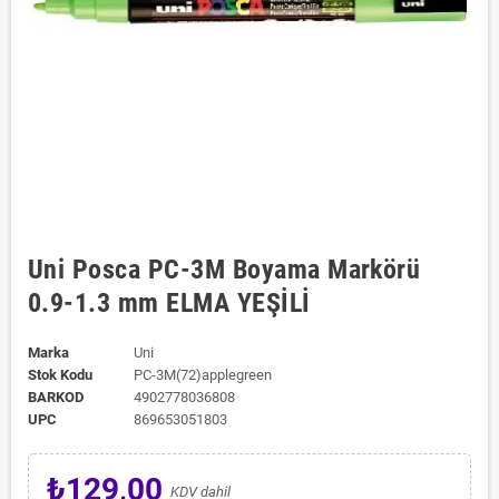
Uni Posca PC-3M Boyama Markörü
0.9-1.3 mm ELMA YEŞİLİ
Marka
Uni
Stok Kodu
PC-3M(72)applegreen
BARKOD
4902778036808
UPC
869653051803
₺129,00
KDV dahil