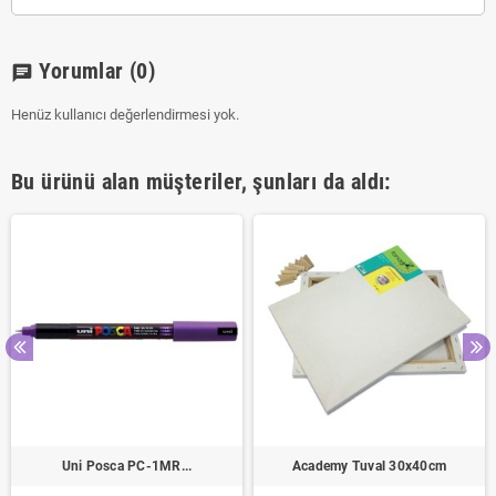
Yorumlar
(0)
chat
Henüz kullanıcı değerlendirmesi yok.
Bu ürünü alan müşteriler, şunları da aldı:
Uni Posca PC-1MR...
Academy Tuval 30x40cm