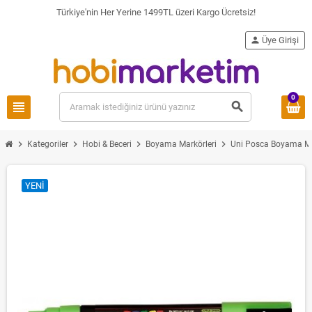
Türkiye'nin Her Yerine 1499TL üzeri Kargo Ücretsiz!
person
Üye Girişi
0
view_headline
search
chevron_right
chevron_right
chevron_right
chevron_right
Kategoriler
Hobi & Beceri
Boyama Markörleri
Uni Posca Boyama Ma
YENI