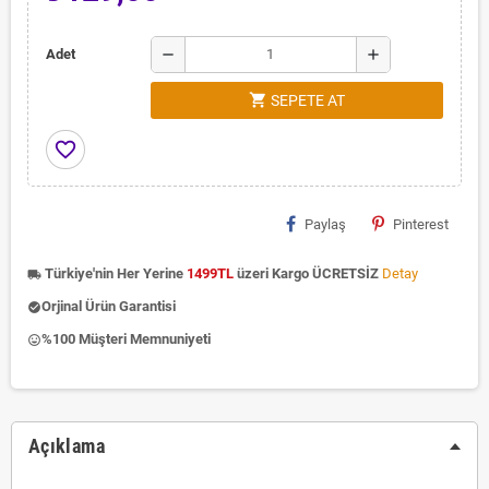
remove
add
Adet
shopping_cart
SEPETE AT
favorite_border
Paylaş
Pinterest
Türkiye'nin Her Yerine
1499TL
üzeri Kargo ÜCRETSİZ
Detay
local_shipping
Orjinal Ürün Garantisi
check_circle
%100 Müşteri Memnuniyeti
insert_emoticon
Açıklama