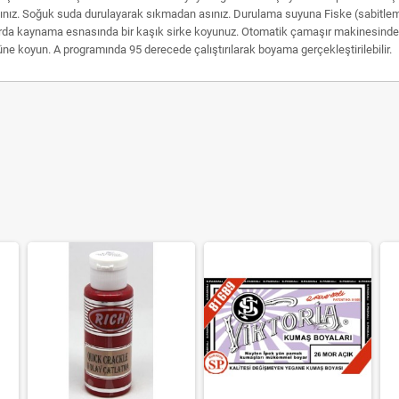
ınız. Soğuk suda durulayarak sıkmadan asınız. Durulama suyuna Fiske (sabitle
rda kaynama esnasında bir kaşık sirke koyunuz. Otomatik çamaşır makinesindeyıka
e koyun. A programında 95 derecede çalıştırılarak boyama gerçekleştirilebilir.