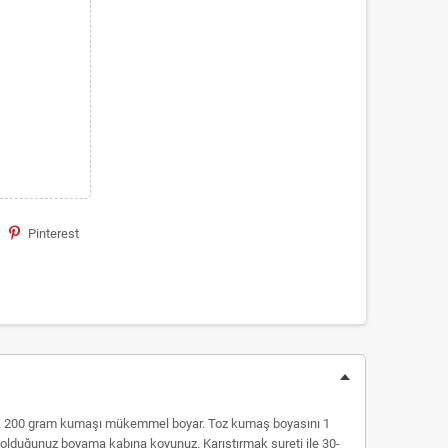
Pinterest
aşık 200 gram kumaşı mükemmel boyar. Toz kumaş boyasını 1
amış olduğunuz boyama kabına koyunuz. Karıştırmak sureti ile 30-