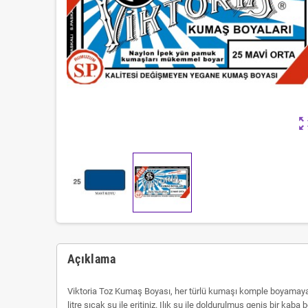
zoom_ou
Açıklama
Viktoria Toz Kumaş Boyası, her türlü kumaşı komple boyamaya
litre sıcak su ile eritiniz. Ilık su ile doldurulmuş geniş bir ka