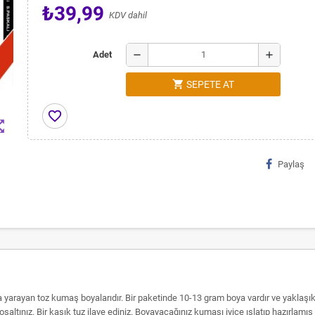
₺39,99
KDV dahil
remove
add
Adet
shopping_cart
SEPETE AT
favorite_border
t_map
Paylaş
 yarayan toz kumaş boyalarıdır. Bir paketinde 10-13 gram boya vardır ve yakl
ba boşaltınız. Bir kaşık tuz ilave ediniz. Boyayacağınız kumaşı iyice ıslatıp hazırl