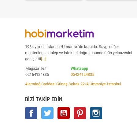
1984 yılında İstanbul/Ümraniye'de kuruldu. Saygı değer
müşterilerinin talep ve istekleri doğrultusunda ürün yelpazesini
genişletti
[...]
Mağaza Telf
Whatsapp
02164124835
05424124835
Alemdağ Caddesi Güneş Sokak 22/A Ümraniye-İstanbul
BIZI TAKIP EDIN
Facebook
Twitter
YouTube
Pinterest
Instagram