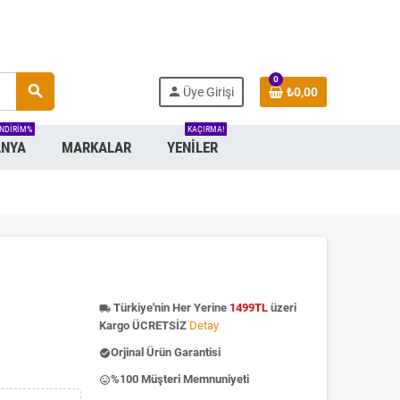
0
search
person
Üye Girişi
₺0,00
INDIRIM%
KAÇIRMA!
NYA
MARKALAR
YENILER
u
Türkiye'nin Her Yerine
1499TL
üzeri
local_shipping
Kargo ÜCRETSİZ
Detay
Orjinal Ürün Garantisi
check_circle
%100 Müşteri Memnuniyeti
insert_emoticon