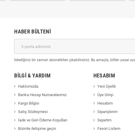
HABER BÜLTENI
İstediğiniz bir zaman abonelikten çıkabilirsiniz. Bu amaçla, lütfen yasal uyar
BILGI & YARDIM
HESABIM
Hakkımızda
Yeni Üyelik
Banka Hesap Numaralarımız
Üye Girişi
Kargo Bilgisi
Hesabım
Satış Sözleşmesi
Siparişlerim
İade ve Geri Ödeme Koşulları
Sepetim
Bizimle iletişime geçin
Favori Listem