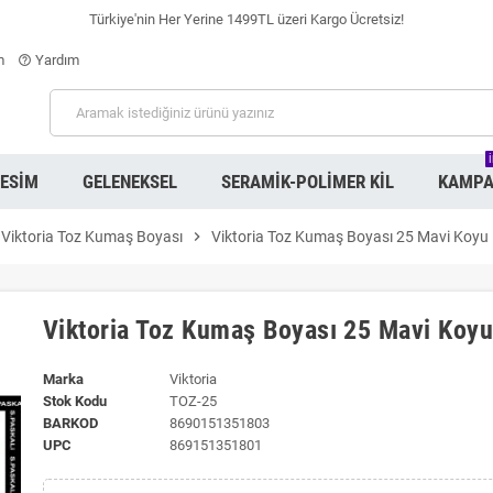
Türkiye'nin Her Yerine 1499TL üzeri Kargo Ücretsiz!
m
Yardım
help_outline
RESIM
GELENEKSEL
SERAMIK-POLIMER KIL
KAMPA
Viktoria Toz Kumaş Boyası
chevron_right
Viktoria Toz Kumaş Boyası 25 Mavi Koyu
Viktoria Toz Kumaş Boyası 25 Mavi Koy
Marka
Viktoria
Stok Kodu
TOZ-25
BARKOD
8690151351803
UPC
869151351801