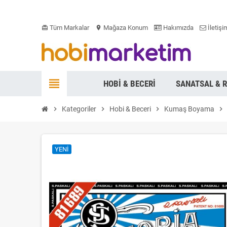
Tüm Markalar
Mağaza Konum
Hakımızda
İletişi
card_giftcard
location_on
view_headline
HOBI & BECERI
SANATSAL & 
chevron_right
Kategoriler
chevron_right
Hobi & Beceri
chevron_right
Kumaş Boyama
chevron_right
YENI