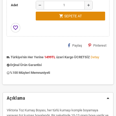
remove
add
Adet
shopping_cart
SEPETE AT
favorite_border
Paylaş
Pinterest
Türkiye'nin Her Yerine
1499TL
üzeri Kargo ÜCRETSİZ
Detay
local_shipping
Orjinal Ürün Garantisi
check_circle
%100 Müşteri Memnuniyeti
insert_emoticon
Açıklama
Viktoria Toz Kumaş Boyası, her türlü kumaşı komple boyamaya
yarayan toz kumaş boyalarıdır. Bir paketinde 10-13 gram boya vardır ve