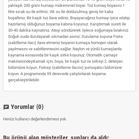
yaklaşık 200 gram kumaşı mükemmel boyar. Toz kumaş boyasını 1
litre sıcak su ile eritiniz. Ilık su ile doldurulmuş geniş bir kaba
boşaltınız. Bir kaşık tuz ilave ediniz. Boyayacağınız kumaşı iyice ıslatıp
hazırlamış olduğunuz boyama kabına koyunuz. Karıştırmak sureti ile
30-40 dakika kaynatınız. Ateşi söndürerek öylece soğumaya bırakınız.
Soğuk suda durulayarak sıkmadan asınız. Durulama suyuna Fiske
(sabitleme ilacı) ilave etmeniz boyanın kumaşa homojen olarak
yayılmasını ve sabitlenmesini sağlar. Naylon ve yünlü kumaşlarda
kaynama esnasında bir kaşık sirke koyunuz. Otomatik çamaşır
makinesindeyıkamak için, boya, bir kaşık tuz ve sirkeyi 2. deterjan
bölümüne koyun. Fiskeyi (sabitleme ilacını) yumuşatıcı bölümüne
koyun. A programında 95 derecede çalıştırılarak boyama
gerçekleştirilebilir.
Yorumlar
(0)
chat
Henüz kullanıcı değerlendirmesi yok.
Bu ürünü alan müşteriler, şunları da aldı: