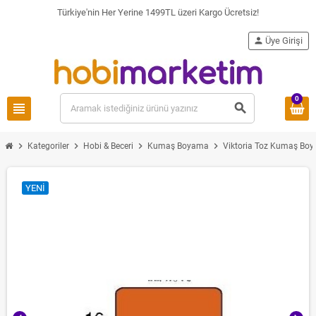
Türkiye'nin Her Yerine 1499TL üzeri Kargo Ücretsiz!
person
Üye Girişi
0
view_headline
search
chevron_right
chevron_right
chevron_right
chevron_right
Kategoriler
Hobi & Beceri
Kumaş Boyama
Viktoria Toz Kumaş Boy
YENI