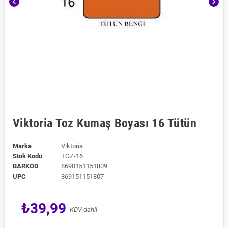
chevron_left
chevron_right
Viktoria Toz Kumaş Boyası 16 Tütün
Marka
Viktoria
Stok Kodu
TOZ-16
BARKOD
8690151151809
UPC
869151151807
₺39,99
KDV dahil