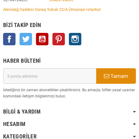
Alemdağ Caddesi Güneş Sokak 22/A Ümraniye-İstanbul
BIZI TAKIP EDIN
Facebook
Twitter
YouTube
Pinterest
Instagram
HABER BÜLTENI
Tamam
İstediğiniz bir zaman abonelikten çıkabilirsiniz. Bu amaçla, lütfen yasal uyarılar
kısmındaki iletişim bilgilerimizi bulun.
BILGI & YARDIM
HESABIM
KATEGORILER