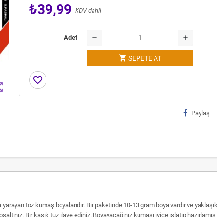
₺39,99
KDV dahil
remove
add
Adet
shopping_cart
SEPETE AT
favorite_border
t_map
Paylaş
 yarayan toz kumaş boyalarıdır. Bir paketinde 10-13 gram boya vardır ve yakl
ba boşaltınız. Bir kaşık tuz ilave ediniz. Boyayacağınız kumaşı iyice ıslatıp hazırl