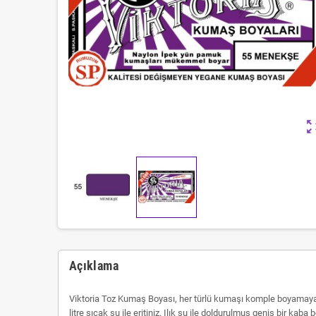
zoom_ou
Açıklama
Viktoria Toz Kumaş Boyası, her türlü kumaşı komple boyamaya
litre sıcak su ile eritiniz. Ilık su ile doldurulmuş geniş bir ka