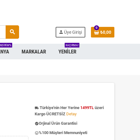
0
search
person
Üye Girişi
₺0,00
INDIRIM%
KAÇIRMA!
NYA
MARKALAR
YENILER
Türkiye'nin Her Yerine
1499TL
üzeri
local_shipping
Kargo ÜCRETSİZ
Detay
Orjinal Ürün Garantisi
check_circle
%100 Müşteri Memnuniyeti
insert_emoticon