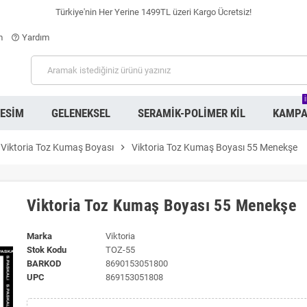
Türkiye'nin Her Yerine 1499TL üzeri Kargo Ücretsiz!
m
Yardım
help_outline
RESIM
GELENEKSEL
SERAMIK-POLIMER KIL
KAMPA
Viktoria Toz Kumaş Boyası
chevron_right
Viktoria Toz Kumaş Boyası 55 Menekşe
Viktoria Toz Kumaş Boyası 55 Menekşe
Marka
Viktoria
Stok Kodu
TOZ-55
BARKOD
8690153051800
UPC
869153051808