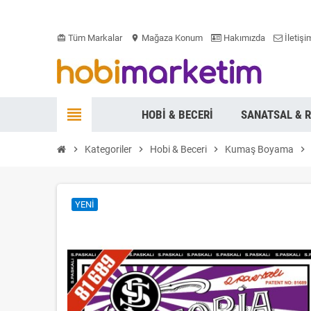
Tüm Markalar
Mağaza Konum
Hakımızda
İletişi
card_giftcard
location_on
view_headline
HOBI & BECERI
SANATSAL & 
chevron_right
Kategoriler
chevron_right
Hobi & Beceri
chevron_right
Kumaş Boyama
chevron_right
YENI