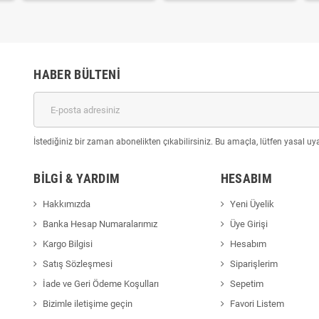
HABER BÜLTENI
İstediğiniz bir zaman abonelikten çıkabilirsiniz. Bu amaçla, lütfen yasal uyar
BILGI & YARDIM
HESABIM
Hakkımızda
Yeni Üyelik
Banka Hesap Numaralarımız
Üye Girişi
Kargo Bilgisi
Hesabım
Satış Sözleşmesi
Siparişlerim
İade ve Geri Ödeme Koşulları
Sepetim
Bizimle iletişime geçin
Favori Listem