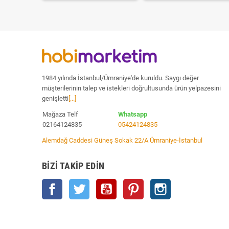
1984 yılında İstanbul/Ümraniye'de kuruldu. Saygı değer
müşterilerinin talep ve istekleri doğrultusunda ürün yelpazesini
genişletti
[...]
Mağaza Telf
Whatsapp
02164124835
05424124835
Alemdağ Caddesi Güneş Sokak 22/A Ümraniye-İstanbul
BIZI TAKIP EDIN
Facebook
Twitter
YouTube
Pinterest
Instagram