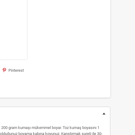
Pinterest
aşık 200 gram kumaşı mükemmel boyar. Toz kumaş boyasını 1
amış olduğunuz boyama kabına koyunuz. Karıştırmak sureti ile 30-