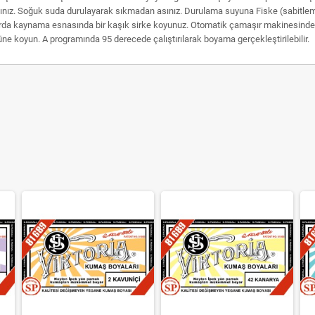
ınız. Soğuk suda durulayarak sıkmadan asınız. Durulama suyuna Fiske (sabitle
rda kaynama esnasında bir kaşık sirke koyunuz. Otomatik çamaşır makinesindeyıka
e koyun. A programında 95 derecede çalıştırılarak boyama gerçekleştirilebilir.