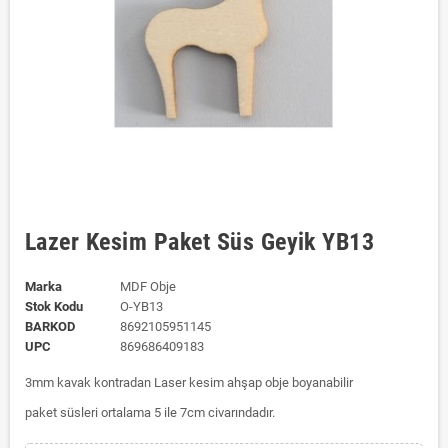
Lazer Kesim Paket Süs Geyik YB13
Marka
MDF Obje
Stok Kodu
O-YB13
BARKOD
8692105951145
UPC
869686409183
3mm kavak kontradan Laser kesim ahşap obje boyanabilir
paket süsleri ortalama 5 ile 7cm civarındadır.