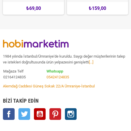
₺69,00
₺159,00
1984 yılında İstanbul/Ümraniye'de kuruldu. Saygı değer müşterilerinin talep
ve istekleri doğrultusunda ürün yelpazesini genişletti
[...]
Mağaza Telf
Whatsapp
02164124835
05424124835
Alemdağ Caddesi Güneş Sokak 22/A Ümraniye-İstanbul
BIZI TAKIP EDIN
Facebook
Twitter
YouTube
Pinterest
Instagram