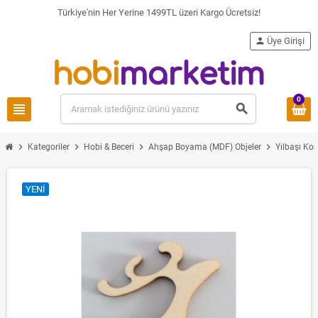
Türkiye'nin Her Yerine 1499TL üzeri Kargo Ücretsiz!
person
Üye Girişi
0
view_headline
search
chevron_right
chevron_right
chevron_right
chevron_right
Kategoriler
Hobi & Beceri
Ahşap Boyama (MDF) Objeler
Yılbaşı Ko
YENI