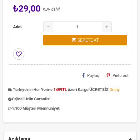
₺29,00
KDV dahil
remove
add
Adet
shopping_cart
SEPETE AT
favorite_border
Paylaş
Pinterest
Türkiye'nin Her Yerine
1499TL
üzeri Kargo ÜCRETSİZ
Detay
local_shipping
Orjinal Ürün Garantisi
check_circle
%100 Müşteri Memnuniyeti
insert_emoticon
Açıklama