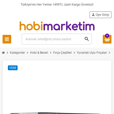
Türkiye'nin Her Yerine 1499TL üzeri Kargo Ücretsiz!
person
Üye Girişi
0
view_headline
search
chevron_right
chevron_right
chevron_right
chevron_right
chevron_right
Kategoriler
Hobi & Beceri
Fırça Çeşitleri
Yuvarlak Uçlu Fırçalar
YENI