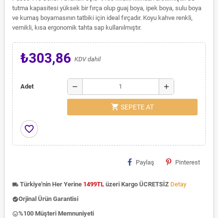
tutma kapasitesi yüksek bir fırça olup guaj boya, ipek boya, sulu boya
ve kumaş boyamasının tatbiki için ideal fırçadır. Koyu kahve renkli,
vernikli, kısa ergonomik tahta sap kullanılmıştır.
₺303,86
KDV dahil
remove
add
Adet
shopping_cart
SEPETE AT
favorite_border
Paylaş
Pinterest
Türkiye'nin Her Yerine
1499TL
üzeri Kargo ÜCRETSİZ
Detay
local_shipping
Orjinal Ürün Garantisi
check_circle
%100 Müşteri Memnuniyeti
insert_emoticon