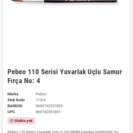
Pebeo 110 Serisi Yuvarlak Uçlu Samur
Fırça No: 4
Marka
Pebeo
Stok Kodu
110/4
BARKOD
8690742551803
UPC
869742551801
Stokta yok
block
Pebeo 110 Serisi Yuvarlak Uçlu %100 Midilli kılından üretilmiştir. Su