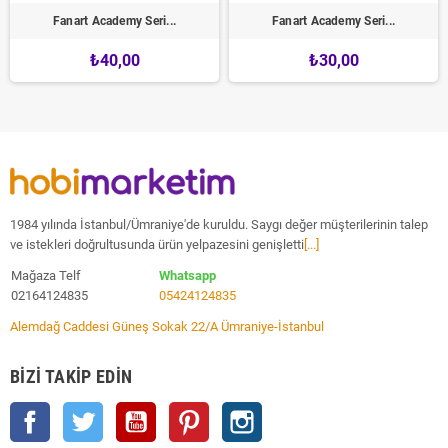
Fanart Academy Seri...
Fanart Academy Seri...
₺40,00
₺30,00
1984 yılında İstanbul/Ümraniye'de kuruldu. Saygı değer müşterilerinin talep
ve istekleri doğrultusunda ürün yelpazesini genişletti
[...]
Mağaza Telf
Whatsapp
02164124835
05424124835
Alemdağ Caddesi Güneş Sokak 22/A Ümraniye-İstanbul
BIZI TAKIP EDIN
Facebook
Twitter
YouTube
Pinterest
Instagram