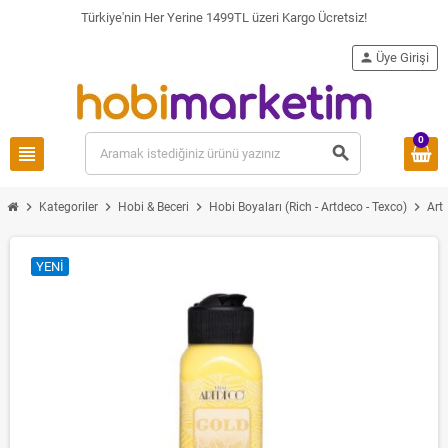
Türkiye'nin Her Yerine 1499TL üzeri Kargo Ücretsiz!
person
Üye Girişi
0
view_headline
search
chevron_right
chevron_right
chevron_right
chevron_right
Kategoriler
Hobi & Beceri
Hobi Boyaları (Rich - Artdeco - Texco)
Art
YENI