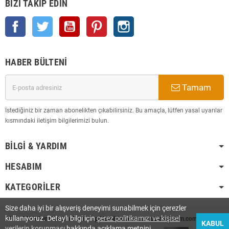
BIZI TAKIP EDIN
Facebook
Twitter
YouTube
Pinterest
Instagram
HABER BÜLTENI
Tamam
İstediğiniz bir zaman abonelikten çıkabilirsiniz. Bu amaçla, lütfen yasal uyarılar
kısmındaki iletişim bilgilerimizi bulun.
BILGI & YARDIM
HESABIM
KATEGORILER
Size daha iyi bir alışveriş deneyimi sunabilmek için çerezler
kullanıyoruz. Detaylı bilgi için
çerez politikamızı ve kişisel
2008-2025 Tüm Hakları Saklı Olup Tescilli Markadır. hobimarketim.com
KABUL
verilerin korunması
hakkında açıklama metnini