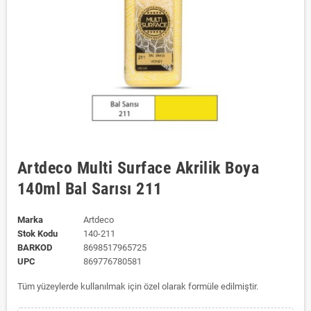
Artdeco Multi Surface Akrilik Boya
140ml Bal Sarısı 211
Marka
Artdeco
Stok Kodu
140-211
BARKOD
8698517965725
UPC
869776780581
Tüm yüzeylerde kullanılmak için özel olarak formüle edilmiştir.