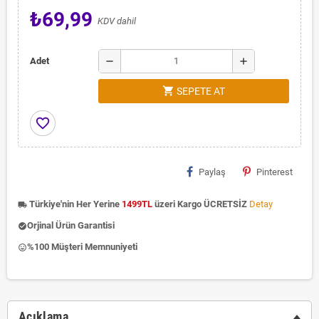
₺69,99
KDV dahil
remove
add
Adet
shopping_cart
SEPETE AT
favorite_border
Paylaş
Pinterest
Türkiye'nin Her Yerine
1499TL
üzeri Kargo ÜCRETSİZ
Detay
local_shipping
Orjinal Ürün Garantisi
check_circle
%100 Müşteri Memnuniyeti
insert_emoticon
Açıklama