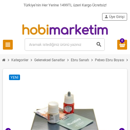
Türkiye'nin Her Yerine 1499TL üzeri Kargo Ücretsiz!
person
Üye Girişi
0
view_headline
search
chevron_right
chevron_right
chevron_right
chevron_right
chevron_right
Kategoriler
Geleneksel Sanatlar
Ebru Sanatı
Pebeo Ebru Boyası
YENI