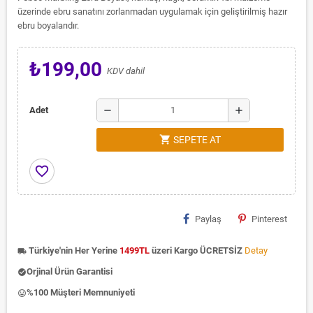
üzerinde ebru sanatını zorlanmadan uygulamak için geliştirilmiş hazır
ebru boyalarıdır.
₺199,00
KDV dahil
remove
add
Adet
shopping_cart
SEPETE AT
favorite_border
Paylaş
Pinterest
Türkiye'nin Her Yerine
1499TL
üzeri Kargo ÜCRETSİZ
Detay
local_shipping
Orjinal Ürün Garantisi
check_circle
%100 Müşteri Memnuniyeti
insert_emoticon