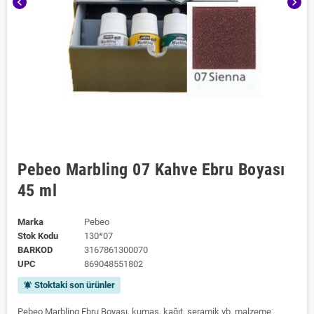
chevron_left
chevron_right
Pebeo Marbling 07 Kahve Ebru Boyası
45 ml
Marka
Pebeo
Stok Kodu
130*07
BARKOD
3167861300070
UPC
869048551802
Stoktaki son ürünler
notifications_active
Pebeo Marbling Ebru Boyası, kumaş, kağıt, seramik vb. malzeme