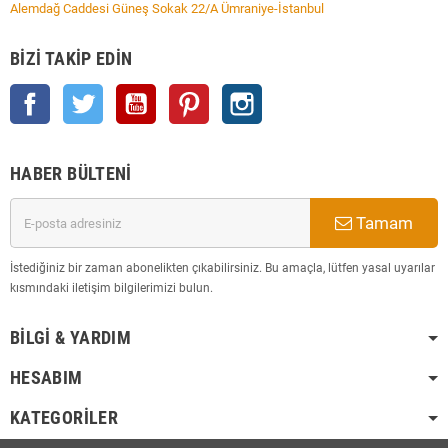
Alemdağ Caddesi Güneş Sokak 22/A Ümraniye-İstanbul
BIZI TAKIP EDIN
Facebook
Twitter
YouTube
Pinterest
Instagram
HABER BÜLTENI
Tamam
İstediğiniz bir zaman abonelikten çıkabilirsiniz. Bu amaçla, lütfen yasal uyarılar
kısmındaki iletişim bilgilerimizi bulun.
BILGI & YARDIM
HESABIM
KATEGORILER