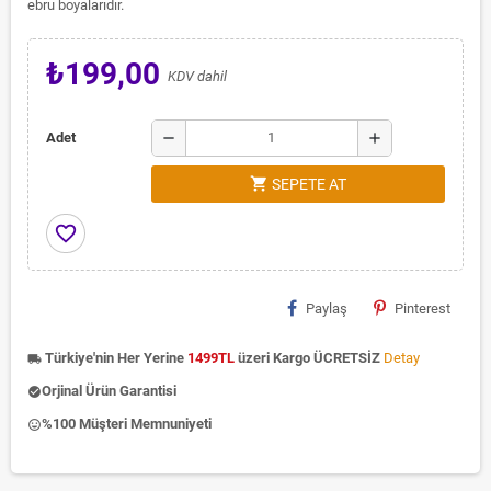
ebru boyalarıdır.
₺199,00
KDV dahil
remove
add
Adet
shopping_cart
SEPETE AT
favorite_border
Paylaş
Pinterest
Türkiye'nin Her Yerine
1499TL
üzeri Kargo ÜCRETSİZ
Detay
local_shipping
Orjinal Ürün Garantisi
check_circle
%100 Müşteri Memnuniyeti
insert_emoticon