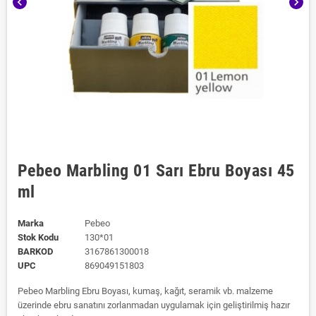
chevron_left
chevron_right
Pebeo Marbling 01 Sarı Ebru Boyası 45
ml
Marka
Pebeo
Stok Kodu
130*01
BARKOD
3167861300018
UPC
869049151803
Pebeo Marbling Ebru Boyası, kumaş, kağıt, seramik vb. malzeme
üzerinde ebru sanatını zorlanmadan uygulamak için geliştirilmiş hazır