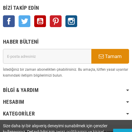
BIZI TAKIP EDIN
Facebook
Twitter
YouTube
Pinterest
Instagram
HABER BÜLTENI
Tamam
İstediğiniz bir zaman abonelikten çıkabilirsiniz. Bu amaçla, lütfen yasal uyarılar
kısmındaki iletişim bilgilerimizi bulun.
BILGI & YARDIM
HESABIM
KATEGORILER
Size daha iyi bir alışveriş deneyimi sunabilmek için çerezler
kullanıyoruz. Detaylı bilgi için
çerez politikamızı ve kişisel