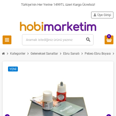
Türkiye'nin Her Yerine 1499TL üzeri Kargo Ücretsiz!
person
Üye Girişi
0
view_headline
search
chevron_right
chevron_right
chevron_right
chevron_right
chevron_right
Kategoriler
Geleneksel Sanatlar
Ebru Sanatı
Pebeo Ebru Boyası
YENI