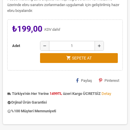
üzerinde ebru sanatını zorlanmadan uygulamak için geliştirilmiş hazır
ebru boyalarıdır.
₺199,00
KDV dahil
remove
add
Adet
shopping_cart
SEPETE AT
Paylaş
Pinterest
Türkiye'nin Her Yerine
1499TL
üzeri Kargo ÜCRETSİZ
Detay
local_shipping
Orjinal Ürün Garantisi
check_circle
%100 Müşteri Memnuniyeti
insert_emoticon