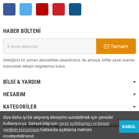
Facebook
Twitter
YouTube
Pinterest
Instagram
HABER BÜLTENI
Tamam
İstediğiniz bir zaman abonelikten çıkabilirsiniz. Bu amaçla, lütfen yasal uyarılar
kısmındaki iletişim bilgilerimizi bulun.
BILGI & YARDIM
HESABIM
KATEGORILER
Size daha iyi bir alışveriş deneyimi sunabilmek için çerezler
kullanıyoruz. Detaylı bilgi için
çerez politikamızı ve kişisel
2008-2025 Tüm Hakları Saklı Olup Tescilli Markadır. hobimarketim.com
KABUL
verilerin korunması
hakkında açıklama metnini
inceleyebilirsiniz.