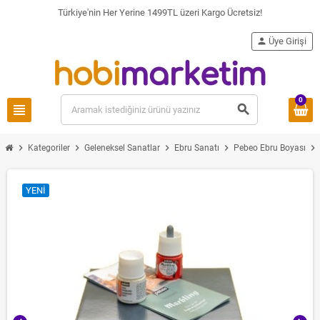
Türkiye'nin Her Yerine 1499TL üzeri Kargo Ücretsiz!
person
Üye Girişi
0
view_headline
search
chevron_right
chevron_right
chevron_right
chevron_right
chevron_right
Kategoriler
Geleneksel Sanatlar
Ebru Sanatı
Pebeo Ebru Boyası
YENI