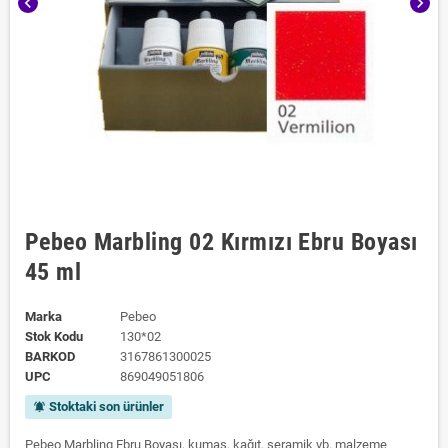
chevron_left
chevron_right
Pebeo Marbling 02 Kırmızı Ebru Boyası
45 ml
Marka
Pebeo
Stok Kodu
130*02
BARKOD
3167861300025
UPC
869049051806
Stoktaki son ürünler
notifications_active
Pebeo Marbling Ebru Boyası, kumaş, kağıt, seramik vb. malzeme