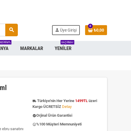
0
search
person
Üye Girişi
₺0,00
INDIRIM%
KAÇIRMA!
NYA
MARKALAR
YENILER
 ml
Türkiye'nin Her Yerine
1499TL
üzeri
local_shipping
Kargo ÜCRETSİZ
Detay
Orjinal Ürün Garantisi
check_circle
%100 Müşteri Memnuniyeti
insert_emoticon
 ebru sanatını