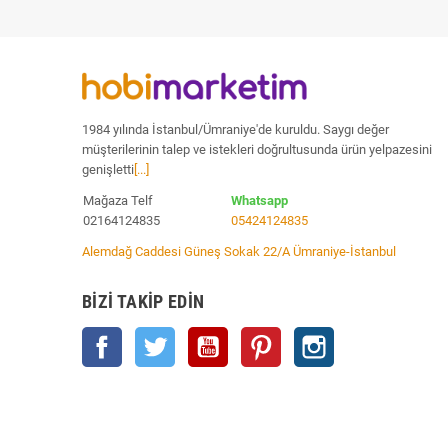
1984 yılında İstanbul/Ümraniye'de kuruldu. Saygı değer
müşterilerinin talep ve istekleri doğrultusunda ürün yelpazesini
genişletti
[...]
Mağaza Telf
Whatsapp
02164124835
05424124835
Alemdağ Caddesi Güneş Sokak 22/A Ümraniye-İstanbul
BIZI TAKIP EDIN
Facebook
Twitter
YouTube
Pinterest
Instagram