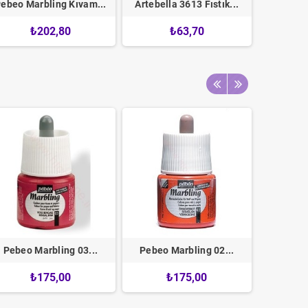
ebeo Marbling Kıvam...
Artebella 3613 Fıstık...
Pebeo Mar
₺202,80
₺63,70
Pebeo Marbling 03...
Pebeo Marbling 02...
Pebeo Ma
₺175,00
₺175,00