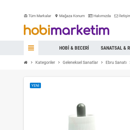
Tüm Markalar
Mağaza Konum
Hakımızda
İletişi
card_giftcard
location_on
view_headline
HOBI & BECERI
SANATSAL & 
chevron_right
Kategoriler
chevron_right
Geleneksel Sanatlar
chevron_right
Ebru Sanatı
chevr
YENI