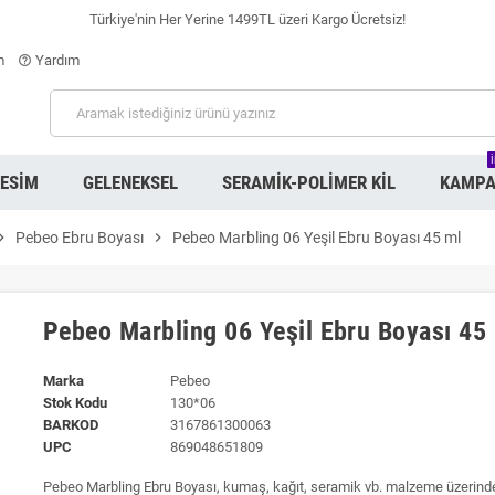
Türkiye'nin Her Yerine 1499TL üzeri Kargo Ücretsiz!
m
Yardım
help_outline
RESIM
GELENEKSEL
SERAMIK-POLIMER KIL
KAMPA
on_right
Pebeo Ebru Boyası
chevron_right
Pebeo Marbling 06 Yeşil Ebru Boyası 45 ml
Pebeo Marbling 06 Yeşil Ebru Boyası 45
Marka
Pebeo
Stok Kodu
130*06
BARKOD
3167861300063
UPC
869048651809
Pebeo Marbling Ebru Boyası, kumaş, kağıt, seramik vb. malzeme üzerinde