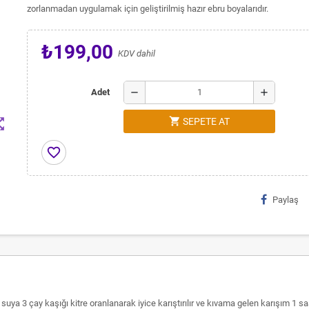
zorlanmadan uygulamak için geliştirilmiş hazır ebru boyalarıdır.
₺199,00
KDV dahil
remove
add
Adet
shopping_cart
t_map
SEPETE AT
favorite_border
Paylaş
re suya 3 çay kaşığı kitre oranlanarak iyice karıştırılır ve kıvama gelen karışım 1 