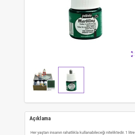
zoom_ou
Açıklama
Her yaştan insanın rahatlıkla kullanabileceği niteliktedir. 1 lit