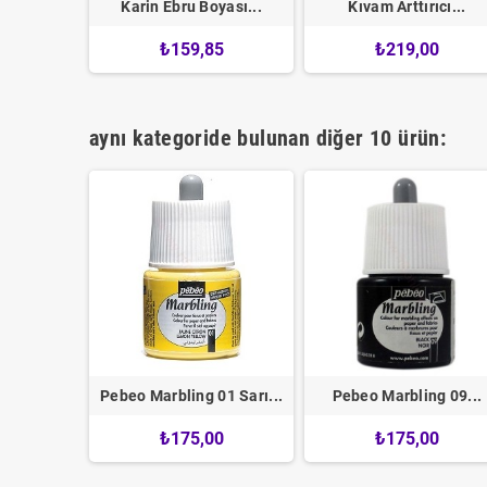
yası...
Karin Ebru Boyası...
Kıvam Arttırıcı...
0
₺159,85
₺219,00
aynı kategoride bulunan diğer 10 ürün:
200 gr...
Pebeo Marbling 01 Sarı...
Pebeo Marbling 09...
0
₺175,00
₺175,00