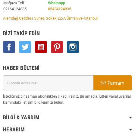
Mağaza Telf
Whatsapp
02164124835
05424124835
Alemdağ Caddesi Güneş Sokak 22/A Ümraniye-İstanbul
BIZI TAKIP EDIN
Facebook
Twitter
YouTube
Pinterest
Instagram
HABER BÜLTENI
Tamam
İstediğiniz bir zaman abonelikten çıkabilirsiniz. Bu amaçla, lütfen yasal uyarılar
kısmındaki iletişim bilgilerimizi bulun.
BILGI & YARDIM
HESABIM