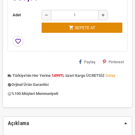
remove
add
Adet
shopping_cart
SEPETE AT
favorite_border
Paylaş
Pinterest
Türkiye'nin Her Yerine
1499TL
üzeri Kargo ÜCRETSİZ
Detay
local_shipping
Orjinal Ürün Garantisi
check_circle
%100 Müşteri Memnuniyeti
insert_emoticon
Açıklama