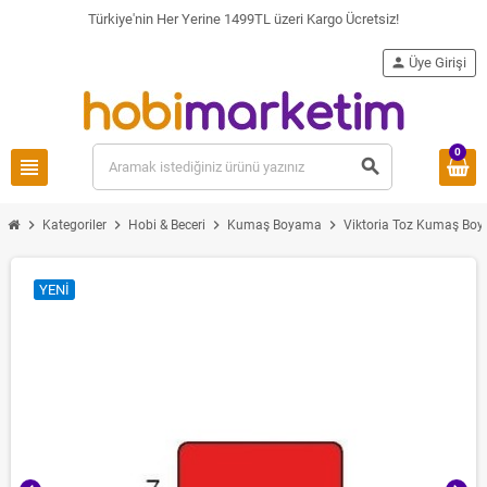
Türkiye'nin Her Yerine 1499TL üzeri Kargo Ücretsiz!
person
Üye Girişi
0
view_headline
search
chevron_right
chevron_right
chevron_right
chevron_right
Kategoriler
Hobi & Beceri
Kumaş Boyama
Viktoria Toz Kumaş Boy
YENI