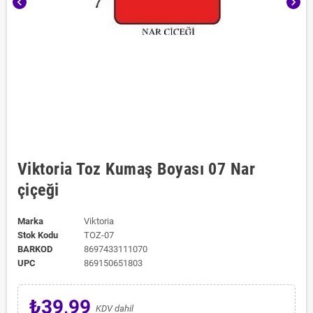
chevron_left
chevron_right
Viktoria Toz Kumaş Boyası 07 Nar
çiçeği
Marka
Viktoria
Stok Kodu
TOZ-07
BARKOD
8697433111070
UPC
869150651803
₺39,99
KDV dahil