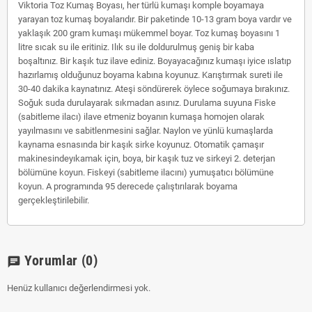
Viktoria Toz Kumaş Boyası, her türlü kumaşı komple boyamaya
yarayan toz kumaş boyalarıdır. Bir paketinde 10-13 gram boya vardır ve
yaklaşık 200 gram kumaşı mükemmel boyar. Toz kumaş boyasını 1
litre sıcak su ile eritiniz. Ilık su ile doldurulmuş geniş bir kaba
boşaltınız. Bir kaşık tuz ilave ediniz. Boyayacağınız kumaşı iyice ıslatıp
hazırlamış olduğunuz boyama kabına koyunuz. Karıştırmak sureti ile
30-40 dakika kaynatınız. Ateşi söndürerek öylece soğumaya bırakınız.
Soğuk suda durulayarak sıkmadan asınız. Durulama suyuna Fiske
(sabitleme ilacı) ilave etmeniz boyanın kumaşa homojen olarak
yayılmasını ve sabitlenmesini sağlar. Naylon ve yünlü kumaşlarda
kaynama esnasında bir kaşık sirke koyunuz. Otomatik çamaşır
makinesindeyıkamak için, boya, bir kaşık tuz ve sirkeyi 2. deterjan
bölümüne koyun. Fiskeyi (sabitleme ilacını) yumuşatıcı bölümüne
koyun. A programında 95 derecede çalıştırılarak boyama
gerçekleştirilebilir.
Yorumlar
(0)
chat
Henüz kullanıcı değerlendirmesi yok.