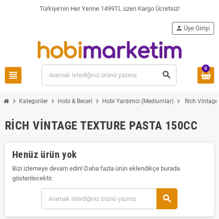
Türkiye'nin Her Yerine 1499TL üzeri Kargo Ücretsiz!
person
Üye Girişi
0
view_headline
search
chevron_right
chevron_right
chevron_right
chevron_right
Kategoriler
Hobi & Beceri
Hobi Yardımcı (Mediumlar)
Rich Vintage
RICH VINTAGE TEXTURE PASTA 150CC
Henüz ürün yok
Bizi izlemeye devam edin! Daha fazla ürün eklendikçe burada
gösterilecektir.
search