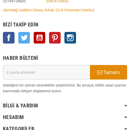
02164124835
05424124835
Alemdağ Caddesi Güneş Sokak 22/A Ümraniye-İstanbul
BIZI TAKIP EDIN
Facebook
Twitter
YouTube
Pinterest
Instagram
HABER BÜLTENI
Tamam
İstediğiniz bir zaman abonelikten çıkabilirsiniz. Bu amaçla, lütfen yasal uyarılar
kısmındaki iletişim bilgilerimizi bulun.
BILGI & YARDIM
HESABIM
KATEGORILER