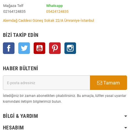
Mağaza Telf
Whatsapp
02164124835
05424124835
Alemdağ Caddesi Güneş Sokak 22/A Ümraniye-İstanbul
BIZI TAKIP EDIN
Facebook
Twitter
YouTube
Pinterest
Instagram
HABER BÜLTENI
Tamam
İstediğiniz bir zaman abonelikten çıkabilirsiniz. Bu amaçla, lütfen yasal uyarılar
kısmındaki iletişim bilgilerimizi bulun.
BILGI & YARDIM
HESABIM