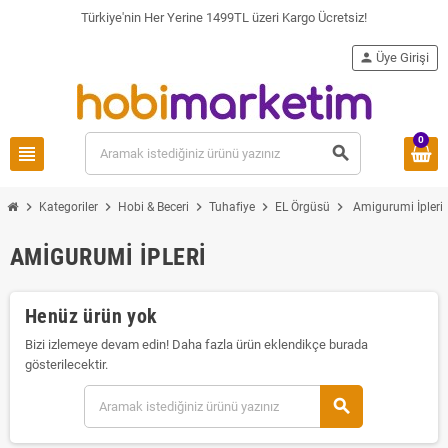
Türkiye'nin Her Yerine 1499TL üzeri Kargo Ücretsiz!
person
Üye Girişi
0
view_headline
search
chevron_right
chevron_right
chevron_right
chevron_right
chevron_right
Kategoriler
Hobi & Beceri
Tuhafiye
EL Örgüsü
Amigurumi İpleri
AMIGURUMI İPLERI
Henüz ürün yok
Bizi izlemeye devam edin! Daha fazla ürün eklendikçe burada
gösterilecektir.
search