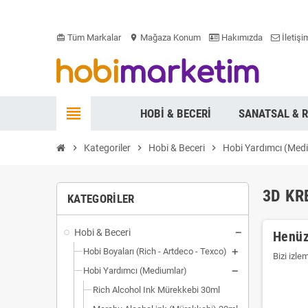
Tüm Markalar
Mağaza Konum
Hakımızda
İletişi
card_giftcard
location_on
view_headline
HOBI & BECERI
SANATSAL & 
chevron_right
Kategoriler
chevron_right
Hobi & Beceri
chevron_right
Hobi Yardımcı (Med
3D KR
KATEGORILER
Hobi & Beceri
Henüz
Hobi Boyaları (Rich - Artdeco - Texco)
Bizi izle
Hobi Yardımcı (Mediumlar)
Rich Alcohol Ink Mürekkebi 30ml