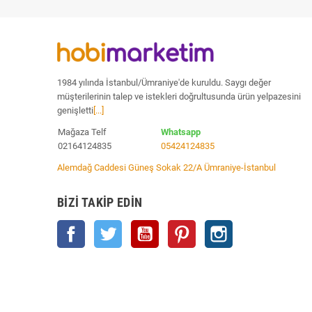
1984 yılında İstanbul/Ümraniye'de kuruldu. Saygı değer
müşterilerinin talep ve istekleri doğrultusunda ürün yelpazesini
genişletti
[...]
Mağaza Telf
Whatsapp
02164124835
05424124835
Alemdağ Caddesi Güneş Sokak 22/A Ümraniye-İstanbul
BIZI TAKIP EDIN
Facebook
Twitter
YouTube
Pinterest
Instagram