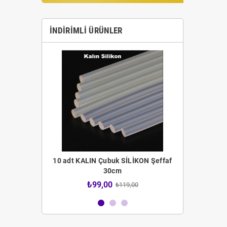
İNDIRIMLI ÜRÜNLER
 Fırça Seti
10 adt KALIN Çubuk SİLİKON Şeffaf
12 adt İNCE 
30cm
4,00
₺99,00
₺59
₺119,00