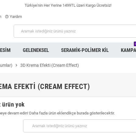
Türkiye'nin Her Yerine 1499TL üzeri Kargo Ücretsiz!
m
Yardım
help_outline
RESIM
GELENEKSEL
SERAMIK-POLIMER KIL
KAMPA
iumlar)
chevron_right
3D Krema Efekti (Cream Effect)
EMA EFEKTI (CREAM EFFECT)
 ürün yok
meye devam edin! Daha fazla ürün eklendikçe burada gösterilecektir.