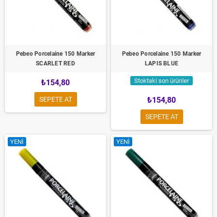
Pebeo Porcelaine 150 Marker
Pebeo Porcelaine 150 Marker
SCARLET RED
LAPIS BLUE
Stoktaki son ürünler
₺154,80
SEPETE AT
₺154,80
SEPETE AT
YENI
YENI