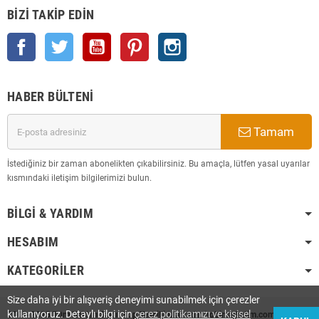
BIZI TAKIP EDIN
Facebook
Twitter
YouTube
Pinterest
Instagram
HABER BÜLTENI
Tamam
İstediğiniz bir zaman abonelikten çıkabilirsiniz. Bu amaçla, lütfen yasal uyarılar
kısmındaki iletişim bilgilerimizi bulun.
BILGI & YARDIM
HESABIM
KATEGORILER
Size daha iyi bir alışveriş deneyimi sunabilmek için çerezler
kullanıyoruz. Detaylı bilgi için
çerez politikamızı ve kişisel
2008-2025 Tüm Hakları Saklı Olup Tescilli Markadır. hobimarketim.com