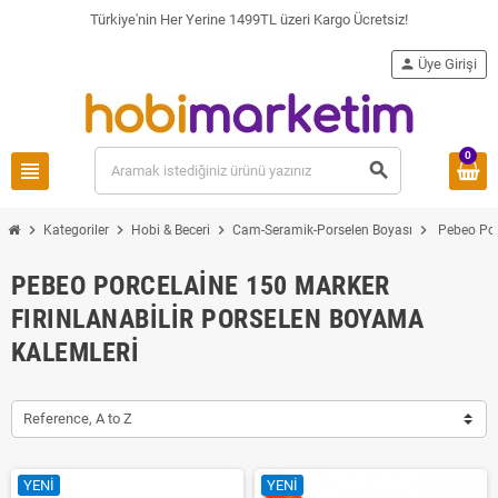
Türkiye'nin Her Yerine 1499TL üzeri Kargo Ücretsiz!
person
Üye Girişi
0
view_headline
search
chevron_right
chevron_right
chevron_right
chevron_right
Kategoriler
Hobi & Beceri
Cam-Seramik-Porselen Boyası
Pebeo Por
PEBEO PORCELAINE 150 MARKER
FIRINLANABILIR PORSELEN BOYAMA
KALEMLERI
Reference, A to Z
YENI
YENI