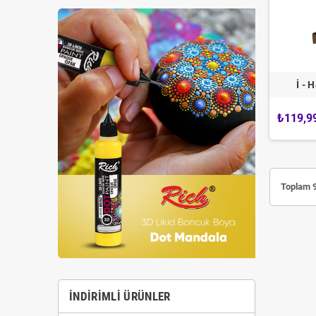
İ - 
₺119,9
Toplam 9
İNDIRIMLI ÜRÜNLER