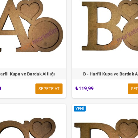
Harfli Kupa ve Bardak Altlığı
B - Harfli Kupa ve Bardak Al
9
₺119,99
SEPETE AT
SEP
YENI