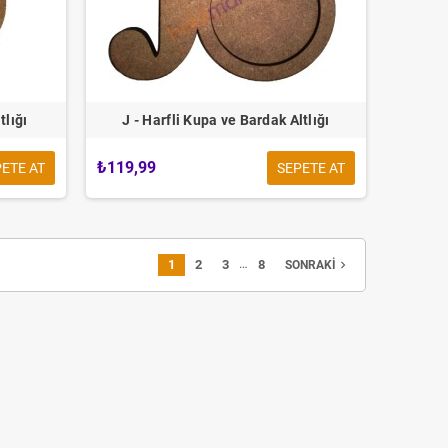
tlığı
J - Harfli Kupa ve Bardak Altlığı
₺119,99
ETE AT
SEPETE AT
…
1
2
3
8
navigate_next
SONRAKI