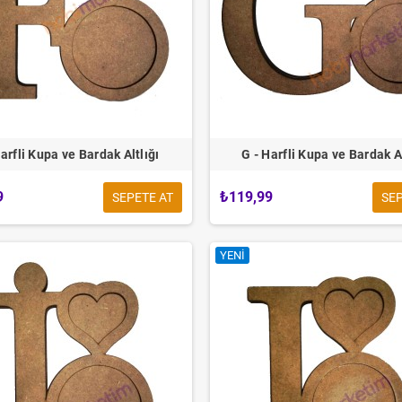
Harfli Kupa ve Bardak Altlığı
G - Harfli Kupa ve Bardak Al
9
₺119,99
SEPETE AT
SEP
YENI