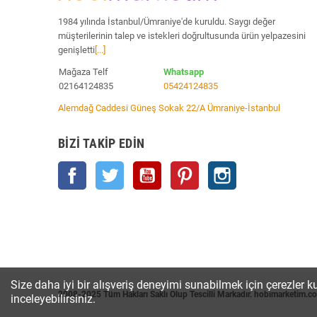
1984 yılında İstanbul/Ümraniye'de kuruldu. Saygı değer
müşterilerinin talep ve istekleri doğrultusunda ürün yelpazesini
genişletti
[...]
Mağaza Telf
Whatsapp
02164124835
05424124835
Alemdağ Caddesi Güneş Sokak 22/A Ümraniye-İstanbul
BIZI TAKIP EDIN
Facebook
Twitter
YouTube
Pinterest
Instagram
Size daha iyi bir alışveriş deneyimi sunabilmek için çerezler ku
2008-2025 Tüm Hakları Saklı Olup Tescilli Markadır. hobimarketim.c
inceleyebilirsiniz.