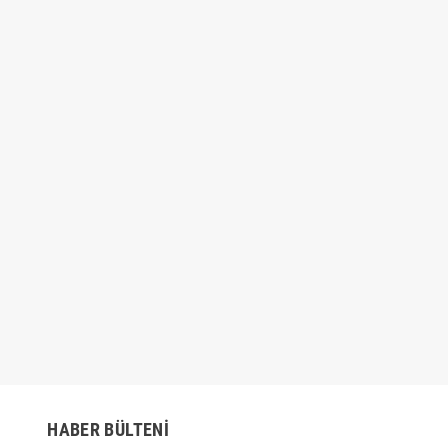
Çubuk SİLİKON Şeffaf
4'lü Sünger Tampon Fırça Seti
10 adt
30cm
₺49,00
₺54,00
,00
₺79,00
HABER BÜLTENI