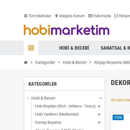
Tüm Markalar
Mağaza Konum
Hakımızda
İletişi
card_giftcard
location_on
view_headline
HOBI & BECERI
SANATSAL & 
chevron_right
Kategoriler
chevron_right
Hobi & Beceri
chevron_right
Ahşap Boyama (MDF
DEKOR
KATEGORILER
Hobi & Beceri
90 adet ürün
Hobi Boyaları (Rich - Artdeco - Texco)
Hobi Yardımcı (Mediumlar)
YENI
Kumaş Boyama