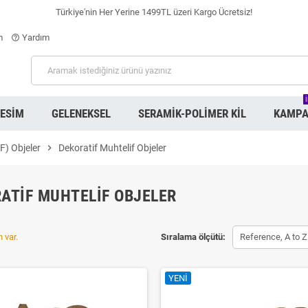
Türkiye'nin Her Yerine 1499TL üzeri Kargo Ücretsiz!
m
Yardım
help_outline
RESIM
GELENEKSEL
SERAMIK-POLIMER KIL
KAMPA
) Objeler
chevron_right
Dekoratif Muhtelif Objeler
ATIF MUHTELIF OBJELER
 var.
Sıralama ölçütü:
Reference, A to Z
YENI