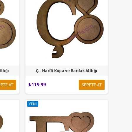
tlığı
Ç - Harfli Kupa ve Bardak Altlığı
₺119,99
ETE AT
SEPETE AT
YENI