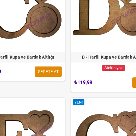
Harfli Kupa ve Bardak Altlığı
D - Harfli Kupa ve Bardak Al
Stokta yok
9
SEPETE AT
₺119,99
YENI