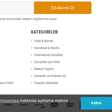
Abone Ol
ılar kısmındaki iletişim bilgilerimizi bulun.
KATEGORILER
Hobi & Beceri
Sanatsal & Resim
Geleneksel Sanatlar
Çocuklar için Hobi
Maket Yapımı
Seramik ve Polimer Kil
ması KVKK
Popüler Markalar
in korunması
hakkında açıklama metnini
KABUL