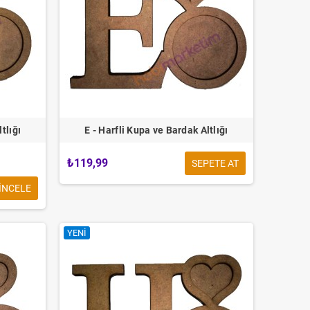
tlığı
E - Harfli Kupa ve Bardak Altlığı
₺119,99
SEPETE AT
INCELE
YENI