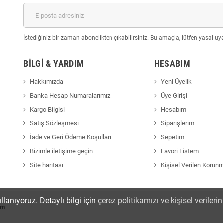
İstediğiniz bir zaman abonelikten çıkabilirsiniz. Bu amaçla, lütfen yasal uyar
BILGI & YARDIM
HESABIM
Hakkımızda
Yeni Üyelik
Banka Hesap Numaralarımız
Üye Girişi
Kargo Bilgisi
Hesabım
Satış Sözleşmesi
Siparişlerim
İade ve Geri Ödeme Koşulları
Sepetim
Bizimle iletişime geçin
Favori Listem
Site haritası
Kişisel Verilen Korun
llanıyoruz. Detaylı bilgi için
çerez politikamızı ve kişisel veriler
om