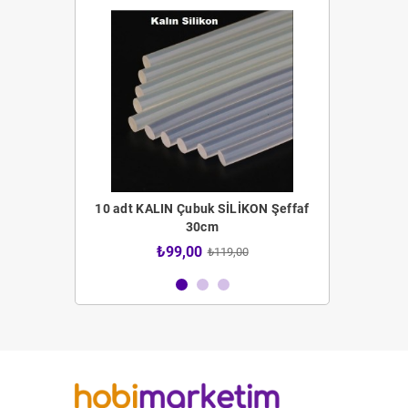
 Fırça Seti
10 adt KALIN Çubuk SİLİKON Şeffaf
12 adt İNCE 
30cm
4,00
₺99,00
₺59
₺119,00