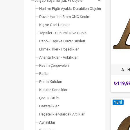
Ahşap Boyama (MDF) Objeler
Harf ve Figür Ayakta Durabilen Objeler
Duvar Harfleri 8mm CNC Kesim
Kişiye Özel Ürünler
Tepsiler - Sunumluk ve Supla
Pano - Kapı ve Duvar Süsleri
Ekmeklikler - Poşetlikler
Anahtarlıklar - Askılıklar
Resim Çerçeveleri
A - 
Raflar
Posta Kutuları
₺119,9
Kutular-Sandıklar
Çocuk Grubu
YENI
Gazetelikler
Peçetelikler-Bardak Altlıkları
Aynalıklar