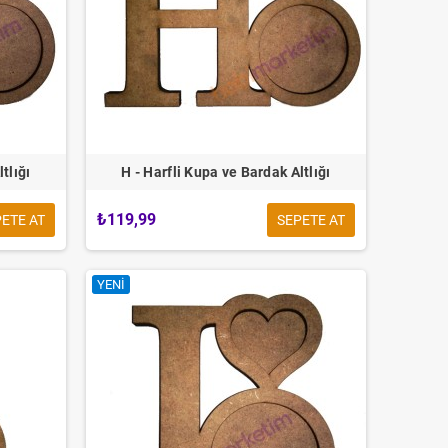
tlığı
H - Harfli Kupa ve Bardak Altlığı
₺119,99
ETE AT
SEPETE AT
YENI