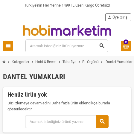
Türkiye'nin Her Yerine 1499TL üzeri Kargo Ücretsiz!
person
Üye Girişi
0
view_headline
search
chevron_right
chevron_right
chevron_right
chevron_right
chevron_right
Kategoriler
Hobi & Beceri
Tuhafiye
EL Örgüsü
Dantel Yumakları
DANTEL YUMAKLARI
Henüz ürün yok
Bizi izlemeye devam edin! Daha fazla ürün eklendikçe burada
gösterilecektir.
search