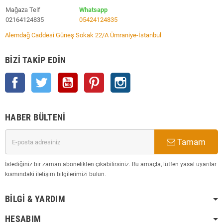
Mağaza Telf
Whatsapp
02164124835
05424124835
Alemdağ Caddesi Güneş Sokak 22/A Ümraniye-İstanbul
BIZI TAKIP EDIN
Facebook
Twitter
YouTube
Pinterest
Instagram
HABER BÜLTENI
Tamam
İstediğiniz bir zaman abonelikten çıkabilirsiniz. Bu amaçla, lütfen yasal uyarılar
kısmındaki iletişim bilgilerimizi bulun.
BILGI & YARDIM
HESABIM