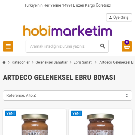
Türkiye'nin Her Yerine 1499TL üzeri Kargo Ücretsiz!
person
Üye Girişi
0
view_headline
search
chevron_right
chevron_right
chevron_right
chevron_right
Kategoriler
Geleneksel Sanatlar
Ebru Sanatı
Artdeco Geleneksel E
ARTDECO GELENEKSEL EBRU BOYASI
Reference, A to Z
YENI
YENI