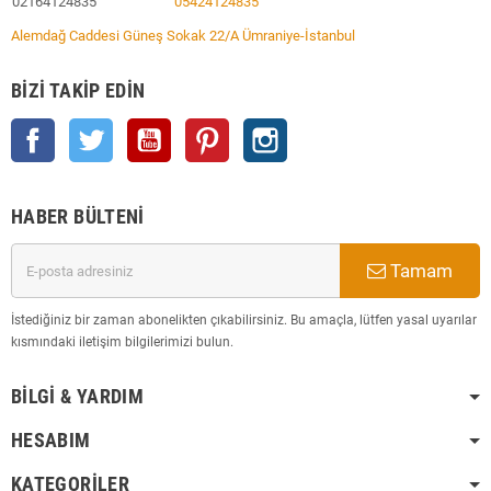
02164124835
05424124835
Alemdağ Caddesi Güneş Sokak 22/A Ümraniye-İstanbul
BIZI TAKIP EDIN
Facebook
Twitter
YouTube
Pinterest
Instagram
HABER BÜLTENI
Tamam
İstediğiniz bir zaman abonelikten çıkabilirsiniz. Bu amaçla, lütfen yasal uyarılar
kısmındaki iletişim bilgilerimizi bulun.
BILGI & YARDIM
HESABIM
KATEGORILER