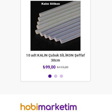
 Fırça Seti
10 adt KALIN Çubuk SİLİKON Şeffaf
12 adt İNCE 
30cm
4,00
₺99,00
₺59
₺119,00