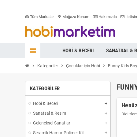
Tüm Markalar
Mağaza Konum
Hakımızda
İletişi
card_giftcard
location_on
view_headline
HOBI & BECERI
SANATSAL & 
chevron_right
Kategoriler
chevron_right
Çocuklar için Hobi
chevron_right
Funny Kids Bo
FUNNY
KATEGORILER
Hobi & Beceri
Henüz
Sanatsal & Resim
Bizi izle
Geleneksel Sanatlar
Seramik Hamur-Polimer Kil