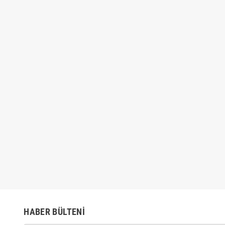
Çubuk SİLİKON Şeffaf
4'lü Sünger Tampon Fırça Seti
10 adt
30cm
₺49,00
₺54,00
,00
₺79,00
HABER BÜLTENI