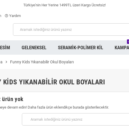
Türkiye'nin Her Yerine 1499TL üzeri Kargo Ücretsiz!
m
Yardım
help_outline
RESIM
GELENEKSEL
SERAMIK-POLIMER KIL
KAMPA
ya
chevron_right
Funny Kids Yıkanabilir Okul Boyaları
 KIDS YIKANABILIR OKUL BOYALARI
 ürün yok
meye devam edin! Daha fazla ürün eklendikçe burada gösterilecektir.