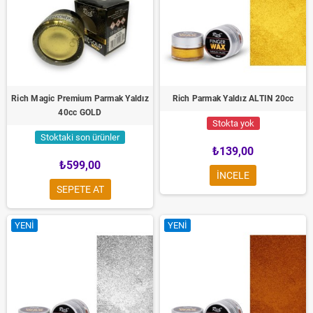
Rich Magic Premium Parmak Yaldız
Rich Parmak Yaldız ALTIN 20cc
40cc GOLD
Stokta yok
Stoktaki son ürünler
₺139,00
₺599,00
INCELE
SEPETE AT
YENI
YENI