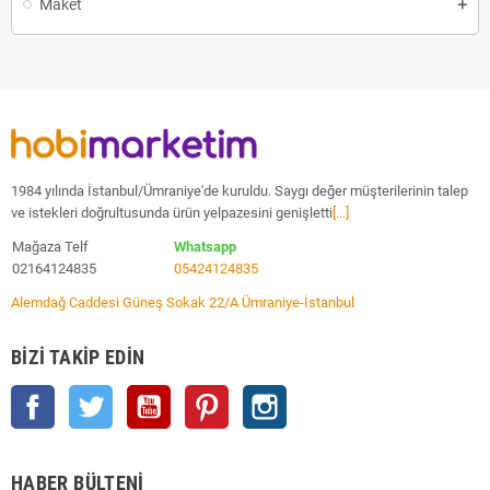
Maket
1984 yılında İstanbul/Ümraniye'de kuruldu. Saygı değer müşterilerinin talep
ve istekleri doğrultusunda ürün yelpazesini genişletti
[...]
Mağaza Telf
Whatsapp
02164124835
05424124835
Alemdağ Caddesi Güneş Sokak 22/A Ümraniye-İstanbul
BIZI TAKIP EDIN
Facebook
Twitter
YouTube
Pinterest
Instagram
HABER BÜLTENI