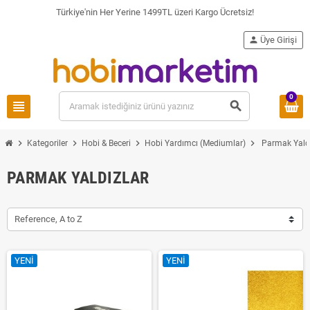
Türkiye'nin Her Yerine 1499TL üzeri Kargo Ücretsiz!
person
Üye Girişi
0
view_headline
search
chevron_right
chevron_right
chevron_right
chevron_right
Kategoriler
Hobi & Beceri
Hobi Yardımcı (Mediumlar)
Parmak Yaldı
PARMAK YALDIZLAR
Reference, A to Z
YENI
YENI