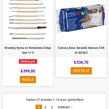
Modelaj Oyma ve Temizleme Detay
Carioca Deco Seramik Hamuru 500
Seti 11'li
Gr BEYAZ
Stokta yok
₺336,70
₺399,00
SEPETE AT
INCELE
Toplam 27 üründen 1-12 arası gösteriliyor
1
2
3
navigate_next
SONRAKI