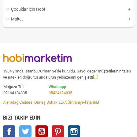
Çocuklar için Hobi
Maket
1984 yılında İstanbul/Ümraniye'de kuruldu. Saygı değer müşterilerinin talep
ve istekleri doğrultusunda ürün yelpazesini genişletti
[...]
Mağaza Telf
Whatsapp
02164124835
05424124835
Alemdağ Caddesi Güneş Sokak 22/A Ümraniye-İstanbul
BIZI TAKIP EDIN
Facebook
Twitter
YouTube
Pinterest
Instagram