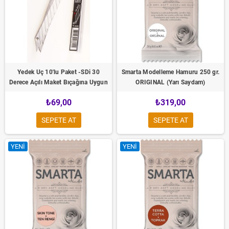
Yedek Uç 10'lu Paket -SDi 30
Smarta Modelleme Hamuru 250 gr.
Derece Açılı Maket Bıçağına Uygun
ORIGINAL (Yarı Saydam)
₺69,00
₺319,00
SEPETE AT
SEPETE AT
YENI
YENI