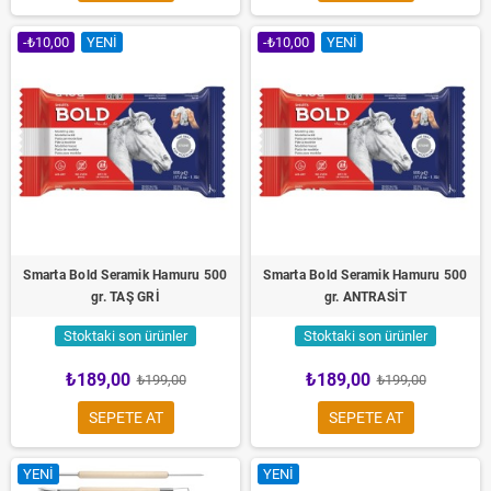
-₺10,00
YENI
-₺10,00
YENI
Smarta Bold Seramik Hamuru 500
Smarta Bold Seramik Hamuru 500
gr. TAŞ GRİ
gr. ANTRASİT
Stoktaki son ürünler
Stoktaki son ürünler
₺189,00
₺189,00
₺199,00
₺199,00
SEPETE AT
SEPETE AT
YENI
YENI