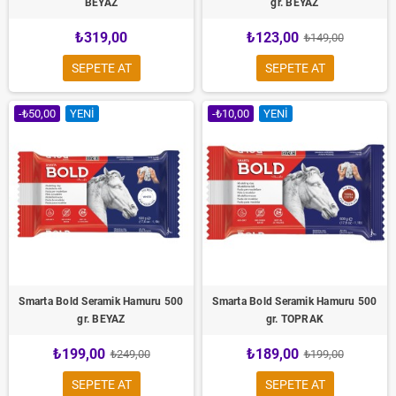
BEYAZ
gr. BEYAZ
₺319,00
₺123,00
₺149,00
SEPETE AT
SEPETE AT
-₺50,00
YENI
-₺10,00
YENI
Smarta Bold Seramik Hamuru 500
Smarta Bold Seramik Hamuru 500
gr. BEYAZ
gr. TOPRAK
₺199,00
₺189,00
₺249,00
₺199,00
SEPETE AT
SEPETE AT