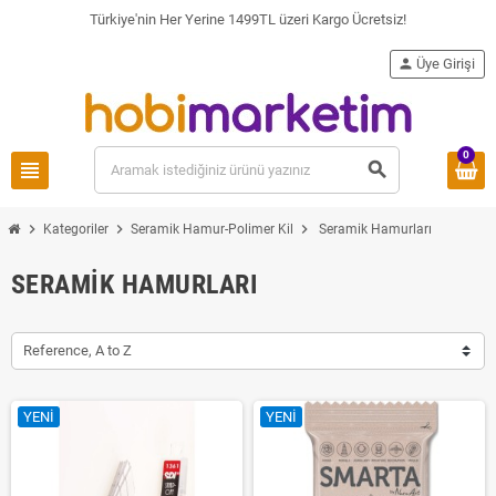
Türkiye'nin Her Yerine 1499TL üzeri Kargo Ücretsiz!
person
Üye Girişi
0
view_headline
search
chevron_right
chevron_right
chevron_right
Kategoriler
Seramik Hamur-Polimer Kil
Seramik Hamurları
SERAMIK HAMURLARI
Reference, A to Z
YENI
YENI