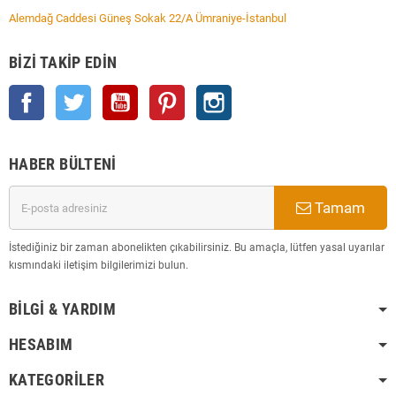
Alemdağ Caddesi Güneş Sokak 22/A Ümraniye-İstanbul
BIZI TAKIP EDIN
Facebook
Twitter
YouTube
Pinterest
Instagram
HABER BÜLTENI
Tamam
İstediğiniz bir zaman abonelikten çıkabilirsiniz. Bu amaçla, lütfen yasal uyarılar
kısmındaki iletişim bilgilerimizi bulun.
BILGI & YARDIM
HESABIM
KATEGORILER