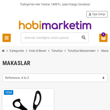
Türkiye'nin Her Yerine 1499TL üzeri Kargo Ücretsiz!
person
Üye Girişi
0
view_headline
search
chevron_right
chevron_right
chevron_right
chevron_right
chevron_right
Kategoriler
Hobi & Beceri
Tuhafiye
Tuhafiye Malzemeleri
Makas
MAKASLAR
Reference, A to Z
YENI