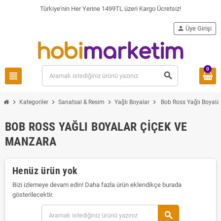
Türkiye'nin Her Yerine 1499TL üzeri Kargo Ücretsiz!
person
Üye Girişi
0
view_headline
search
chevron_right
chevron_right
chevron_right
chevron_right
Kategoriler
Sanatsal & Resim
Yağlı Boyalar
Bob Ross Yağlı Boyala
BOB ROSS YAĞLI BOYALAR ÇIÇEK VE
MANZARA
Henüz ürün yok
Bizi izlemeye devam edin! Daha fazla ürün eklendikçe burada
gösterilecektir.
search