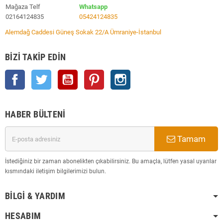
Mağaza Telf
Whatsapp
02164124835
05424124835
Alemdağ Caddesi Güneş Sokak 22/A Ümraniye-İstanbul
BIZI TAKIP EDIN
Facebook
Twitter
YouTube
Pinterest
Instagram
HABER BÜLTENI
Tamam
İstediğiniz bir zaman abonelikten çıkabilirsiniz. Bu amaçla, lütfen yasal uyarılar
kısmındaki iletişim bilgilerimizi bulun.
BILGI & YARDIM
HESABIM