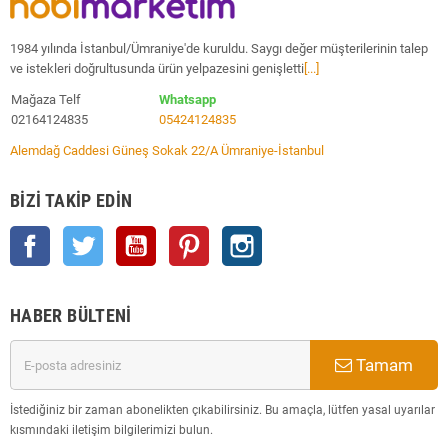
1984 yılında İstanbul/Ümraniye'de kuruldu. Saygı değer müşterilerinin talep
ve istekleri doğrultusunda ürün yelpazesini genişletti
[...]
Mağaza Telf
Whatsapp
02164124835
05424124835
Alemdağ Caddesi Güneş Sokak 22/A Ümraniye-İstanbul
BIZI TAKIP EDIN
Facebook
Twitter
YouTube
Pinterest
Instagram
HABER BÜLTENI
Tamam
İstediğiniz bir zaman abonelikten çıkabilirsiniz. Bu amaçla, lütfen yasal uyarılar
kısmındaki iletişim bilgilerimizi bulun.