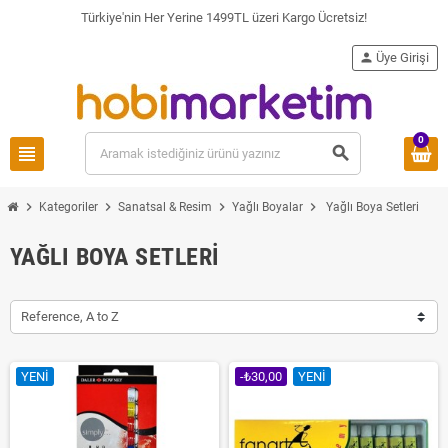
Türkiye'nin Her Yerine 1499TL üzeri Kargo Ücretsiz!
person
Üye Girişi
0
view_headline
search
chevron_right
chevron_right
chevron_right
chevron_right
Kategoriler
Sanatsal & Resim
Yağlı Boyalar
Yağlı Boya Setleri
YAĞLI BOYA SETLERI
Reference, A to Z
YENI
-₺30,00
YENI