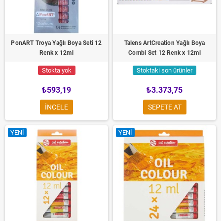
PonART Troya Yağlı Boya Seti 12
Talens ArtCreation Yağlı Boya
Renk x 12ml
Combi Set 12 Renk x 12ml
Stokta yok
Stoktaki son ürünler
₺593,19
₺3.373,75
INCELE
SEPETE AT
YENI
YENI