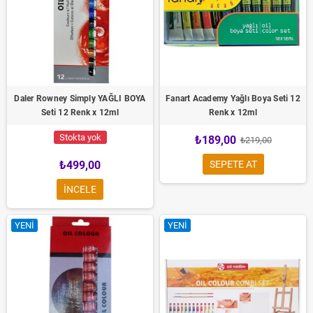
Daler Rowney Simply YAĞLI BOYA
Fanart Academy Yağlı Boya Seti 12
Seti 12 Renk x 12ml
Renk x 12ml
Stokta yok
₺189,00
₺219,00
₺499,00
SEPETE AT
INCELE
YENI
YENI