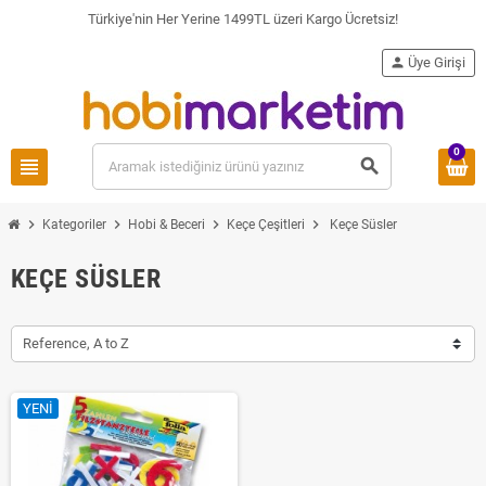
Türkiye'nin Her Yerine 1499TL üzeri Kargo Ücretsiz!
person
Üye Girişi
0
view_headline
search
chevron_right
chevron_right
chevron_right
chevron_right
Kategoriler
Hobi & Beceri
Keçe Çeşitleri
Keçe Süsler
KEÇE SÜSLER
Reference, A to Z
YENI