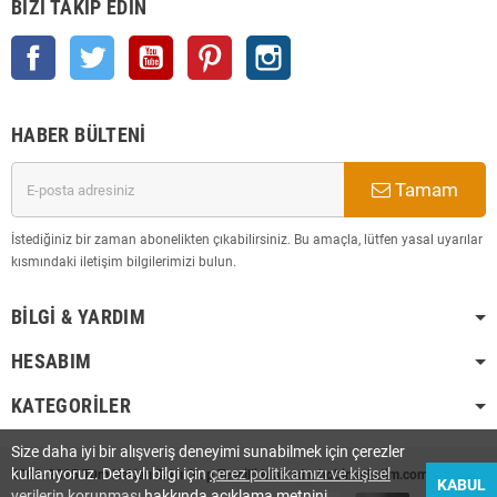
BIZI TAKIP EDIN
Facebook
Twitter
YouTube
Pinterest
Instagram
HABER BÜLTENI
Tamam
İstediğiniz bir zaman abonelikten çıkabilirsiniz. Bu amaçla, lütfen yasal uyarılar
kısmındaki iletişim bilgilerimizi bulun.
BILGI & YARDIM
HESABIM
KATEGORILER
Size daha iyi bir alışveriş deneyimi sunabilmek için çerezler
kullanıyoruz. Detaylı bilgi için
çerez politikamızı ve kişisel
2008-2025 Tüm Hakları Saklı Olup Tescilli Markadır. hobimarketim.com
KABUL
verilerin korunması
hakkında açıklama metnini