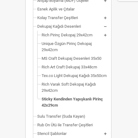
Ahşap Boyama (MDF) Objeler
Esnek Aplik ve Çıtalar
Kolay Transfer Çeşitleri
Dekupaj Kağıdı Desenleri
Rich Pirinç Dekopaj 29x42cm
Unique Özgün Pirinç Dekopaj
29x42cm
MS Craft Dekupaj Desenleri 35x50
Rich Art Craft Dekupaj 33x48cm
Tex.co Light Dekupaj Kağıdı 35x50cm
Rich Varak Soft Dekopaj Kağıdı
29x42cm
Sticky Kendinden Yapışkanlı Pirinç
42x29cm
Sulu Transfer (Suda Kayan)
Rub On Ütü ile Transfer Çeşitleri
Stencil Şablonlar