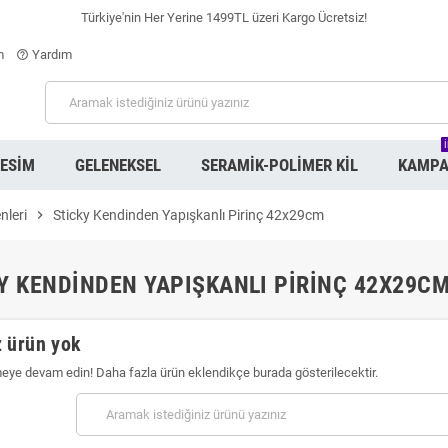
Türkiye'nin Her Yerine 1499TL üzeri Kargo Ücretsiz!
m
Yardım
help_outline
RESIM
GELENEKSEL
SERAMIK-POLIMER KIL
KAMPA
nleri
chevron_right
Sticky Kendinden Yapışkanlı Pirinç 42x29cm
Y KENDINDEN YAPIŞKANLI PIRINÇ 42X29C
 ürün yok
meye devam edin! Daha fazla ürün eklendikçe burada gösterilecektir.