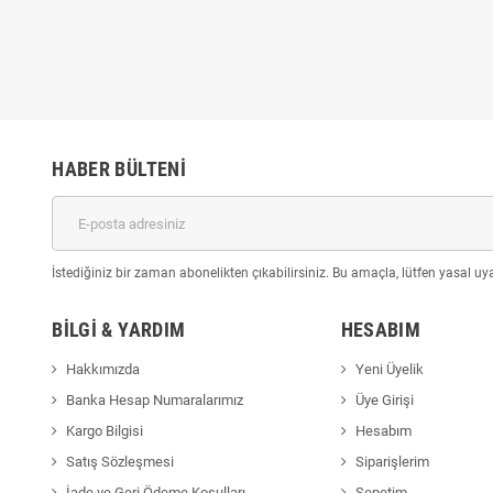
,00
₺79,00
HABER BÜLTENI
İstediğiniz bir zaman abonelikten çıkabilirsiniz. Bu amaçla, lütfen yasal uyar
BILGI & YARDIM
HESABIM
Hakkımızda
Yeni Üyelik
Banka Hesap Numaralarımız
Üye Girişi
Kargo Bilgisi
Hesabım
Satış Sözleşmesi
Siparişlerim
İade ve Geri Ödeme Koşulları
Sepetim