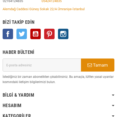
02164124835
05424124835
Alemdağ Caddesi Güneş Sokak 22/A Ümraniye-İstanbul
BIZI TAKIP EDIN
Facebook
Twitter
YouTube
Pinterest
Instagram
HABER BÜLTENI
Tamam
İstediğiniz bir zaman abonelikten çıkabilirsiniz. Bu amaçla, lütfen yasal uyarılar
kısmındaki iletişim bilgilerimizi bulun.
BILGI & YARDIM
HESABIM
KATEGORILER