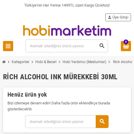
Türkiye'nin Her Yerine 1499TL üzeri Kargo Ücretsiz!
person
Üye Girişi
0
view_headline
search
chevron_right
chevron_right
chevron_right
chevron_right
Kategoriler
Hobi & Beceri
Hobi Yardımcı (Mediumlar)
Rich Alcohol
RICH ALCOHOL INK MÜREKKEBI 30ML
Henüz ürün yok
Bizi izlemeye devam edin! Daha fazla ürün eklendikçe burada
gösterilecektir.
search