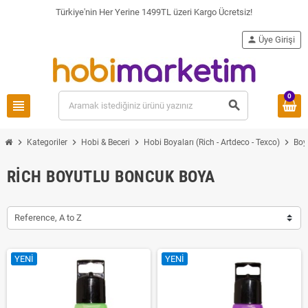
Türkiye'nin Her Yerine 1499TL üzeri Kargo Ücretsiz!
person
Üye Girişi
0
view_headline
search
chevron_right
chevron_right
chevron_right
chevron_right
Kategoriler
Hobi & Beceri
Hobi Boyaları (Rich - Artdeco - Texco)
Boy
RICH BOYUTLU BONCUK BOYA
Reference, A to Z
YENI
YENI