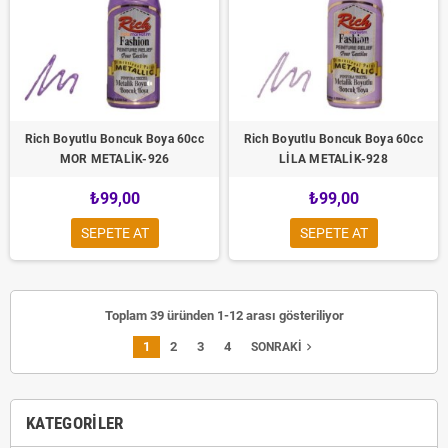
Rich Boyutlu Boncuk Boya 60cc
Rich Boyutlu Boncuk Boya 60cc
MOR METALİK-926
LİLA METALİK-928
₺99,00
₺99,00
SEPETE AT
SEPETE AT
Toplam 39 üründen 1-12 arası gösteriliyor
1
2
3
4
navigate_next
SONRAKI
KATEGORILER