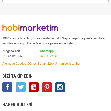
1984 yılında İstanbul/Ümraniye'de kuruldu. Saygı değer müşterilerinin talep
ve istekleri doğrultusunda ürün yelpazesini genişletti
[...]
Mağaza Telf
Whatsapp
02164124835
05424124835
Alemdağ Caddesi Güneş Sokak 22/A Ümraniye-İstanbul
BIZI TAKIP EDIN
Facebook
Twitter
YouTube
Pinterest
Instagram
HABER BÜLTENI