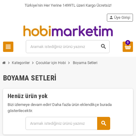
Türkiye'nin Her Yerine 1499TL üzeri Kargo Ücretsiz!
person
Üye Girişi
0
view_headline
search
chevron_right
chevron_right
chevron_right
Kategoriler
Çocuklar için Hobi
Boyama Setleri
BOYAMA SETLERI
Henüz ürün yok
Bizi izlemeye devam edin! Daha fazla ürün eklendikçe burada
gösterilecektir.
search