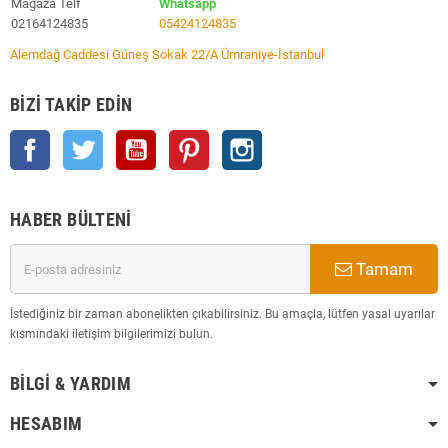
Mağaza Telf
Whatsapp
02164124835
05424124835
Alemdağ Caddesi Güneş Sokak 22/A Ümraniye-İstanbul
BIZI TAKIP EDIN
Facebook
Twitter
YouTube
Pinterest
Instagram
HABER BÜLTENI
Tamam
İstediğiniz bir zaman abonelikten çıkabilirsiniz. Bu amaçla, lütfen yasal uyarılar
kısmındaki iletişim bilgilerimizi bulun.
BILGI & YARDIM
HESABIM