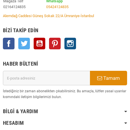
Mağaza Telf
Whatsapp
02164124835
05424124835
Alemdağ Caddesi Güneş Sokak 22/A Ümraniye-İstanbul
BIZI TAKIP EDIN
Facebook
Twitter
YouTube
Pinterest
Instagram
HABER BÜLTENI
Tamam
İstediğiniz bir zaman abonelikten çıkabilirsiniz. Bu amaçla, lütfen yasal uyarılar
kısmındaki iletişim bilgilerimizi bulun.
BILGI & YARDIM
HESABIM