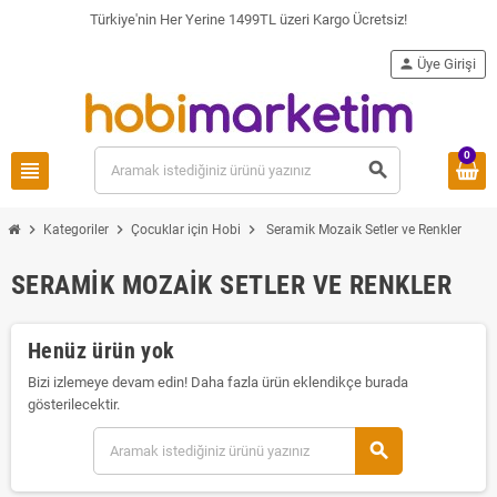
Türkiye'nin Her Yerine 1499TL üzeri Kargo Ücretsiz!
person
Üye Girişi
0
view_headline
search
chevron_right
chevron_right
chevron_right
Kategoriler
Çocuklar için Hobi
Seramik Mozaik Setler ve Renkler
SERAMIK MOZAIK SETLER VE RENKLER
Henüz ürün yok
Bizi izlemeye devam edin! Daha fazla ürün eklendikçe burada
gösterilecektir.
search