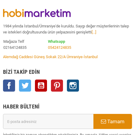
1984 yılında İstanbul/Ümraniye'de kuruldu. Saygı değer müşterilerinin talep
ve istekleri doğrultusunda ürün yelpazesini genişletti
[...]
Mağaza Telf
Whatsapp
02164124835
05424124835
Alemdağ Caddesi Güneş Sokak 22/A Ümraniye-İstanbul
BIZI TAKIP EDIN
Facebook
Twitter
YouTube
Pinterest
Instagram
HABER BÜLTENI
Tamam