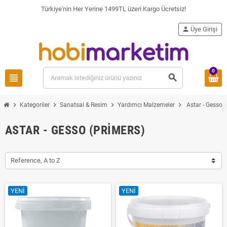
Türkiye'nin Her Yerine 1499TL üzeri Kargo Ücretsiz!
person
Üye Girişi
0
view_headline
search
chevron_right
chevron_right
chevron_right
chevron_right
Kategoriler
Sanatsal & Resim
Yardımcı Malzemeler
Astar - Gesso 
ASTAR - GESSO (PRIMERS)
Reference, A to Z
YENI
YENI