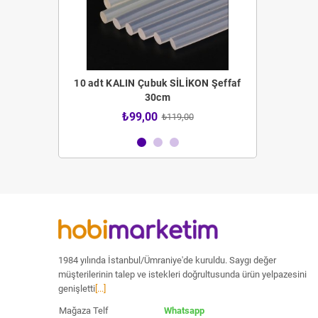
 Fırça Seti
10 adt KALIN Çubuk SİLİKON Şeffaf
12 adt İNCE 
30cm
4,00
₺99,00
₺59
₺119,00
1984 yılında İstanbul/Ümraniye'de kuruldu. Saygı değer
müşterilerinin talep ve istekleri doğrultusunda ürün yelpazesini
genişletti
[...]
Mağaza Telf
Whatsapp