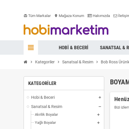
Tüm Markalar
Mağaza Konum
Hakımızda
İletişi
card_giftcard
location_on
view_headline
HOBI & BECERI
SANATSAL & 
chevron_right
Kategoriler
chevron_right
Sanatsal & Resim
chevron_right
Bob Ross Ürünle
BOYAM
KATEGORILER
Hobi & Beceri
Henüz
Sanatsal & Resim
Bizi izle
Akrilik Boyalar
Yağlı Boyalar