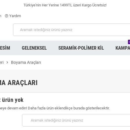
Türkiye'nin Her Yerine 1499TL üzeri Kargo Ücretsiz!
m
Yardım
help_outline
RESIM
GELENEKSEL
SERAMIK-POLIMER KIL
KAMPA
ri
chevron_right
Boyama Araçları
A ARAÇLARI
 ürün yok
meye devam edin! Daha fazla ürün eklendikçe burada gösterilecektir.