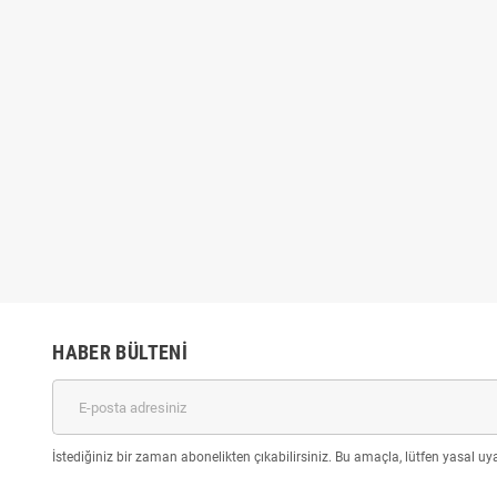
Çubuk SİLİKON Şeffaf
4'lü Sünger Tampon Fırça Seti
10 adt
30cm
₺49,00
₺54,00
,00
₺79,00
HABER BÜLTENI
İstediğiniz bir zaman abonelikten çıkabilirsiniz. Bu amaçla, lütfen yasal uyar