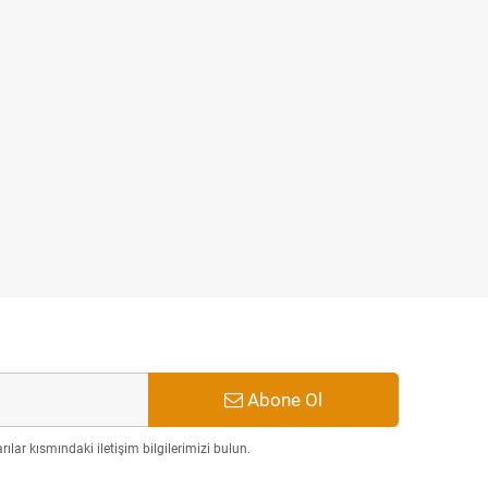
 KALIN Çubuk SİLİKON Şeffaf
30cm
₺99,00
₺119,00
Abone Ol
ılar kısmındaki iletişim bilgilerimizi bulun.