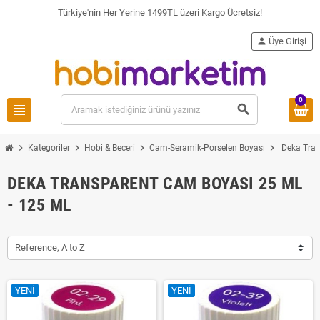
Türkiye'nin Her Yerine 1499TL üzeri Kargo Ücretsiz!
person
Üye Girişi
0
view_headline
search
chevron_right
chevron_right
chevron_right
chevron_right
Kategoriler
Hobi & Beceri
Cam-Seramik-Porselen Boyası
Deka Tran
DEKA TRANSPARENT CAM BOYASI 25 ML
- 125 ML
Reference, A to Z
YENI
YENI