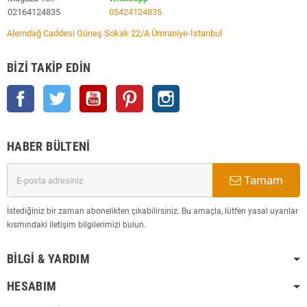
02164124835
05424124835
Alemdağ Caddesi Güneş Sokak 22/A Ümraniye-İstanbul
BIZI TAKIP EDIN
Facebook
Twitter
YouTube
Pinterest
Instagram
HABER BÜLTENI
Tamam
İstediğiniz bir zaman abonelikten çıkabilirsiniz. Bu amaçla, lütfen yasal uyarılar
kısmındaki iletişim bilgilerimizi bulun.
BILGI & YARDIM
HESABIM