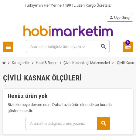
Türkiye'nin Her Yerine 1499TL üzeri Kargo Ücretsiz!
person
Üye Girişi
0
view_headline
search
chevron_right
chevron_right
chevron_right
chevron_right
Kategoriler
Hobi & Beceri
Çivili Kasnak İşi Malzemeleri
Çivili Kasna
ÇIVILI KASNAK ÖLÇÜLERI
Henüz ürün yok
Bizi izlemeye devam edin! Daha fazla ürün eklendikçe burada
gösterilecektir.
search