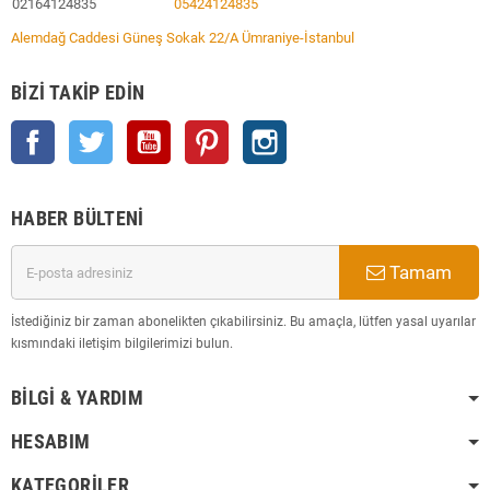
02164124835
05424124835
Alemdağ Caddesi Güneş Sokak 22/A Ümraniye-İstanbul
BIZI TAKIP EDIN
Facebook
Twitter
YouTube
Pinterest
Instagram
HABER BÜLTENI
Tamam
İstediğiniz bir zaman abonelikten çıkabilirsiniz. Bu amaçla, lütfen yasal uyarılar
kısmındaki iletişim bilgilerimizi bulun.
BILGI & YARDIM
HESABIM
KATEGORILER