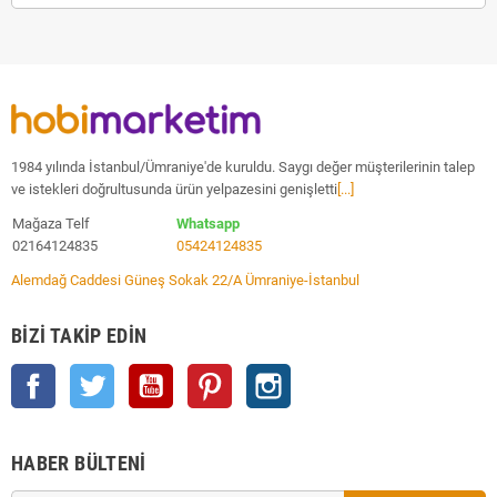
1984 yılında İstanbul/Ümraniye'de kuruldu. Saygı değer müşterilerinin talep
ve istekleri doğrultusunda ürün yelpazesini genişletti
[...]
Mağaza Telf
Whatsapp
02164124835
05424124835
Alemdağ Caddesi Güneş Sokak 22/A Ümraniye-İstanbul
BIZI TAKIP EDIN
Facebook
Twitter
YouTube
Pinterest
Instagram
HABER BÜLTENI