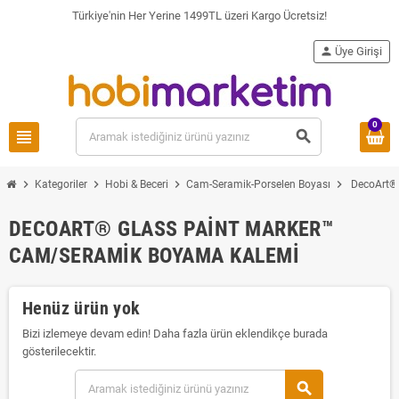
Türkiye'nin Her Yerine 1499TL üzeri Kargo Ücretsiz!
person
Üye Girişi
0
view_headline
search
chevron_right
chevron_right
chevron_right
chevron_right
Kategoriler
Hobi & Beceri
Cam-Seramik-Porselen Boyası
DecoArt®
DECOART® GLASS PAINT MARKER™
CAM/SERAMIK BOYAMA KALEMI
Henüz ürün yok
Bizi izlemeye devam edin! Daha fazla ürün eklendikçe burada
gösterilecektir.
search