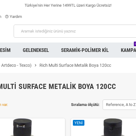
Türkiye'nin Her Yerine 1499TL üzeri Kargo Ücretsiz!
m
Yardım
help_outline
RESIM
GELENEKSEL
SERAMIK-POLIMER KIL
KAMPA
- Artdeco - Texco)
chevron_right
Rich Multi Surface Metalik Boya 120cc
MULTI SURFACE METALIK BOYA 120CC
 var.
Sıralama ölçütü:
Reference, A to Z
YENI