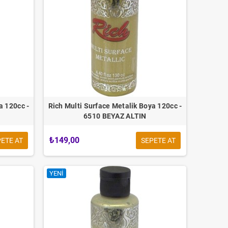
a 120cc -
Rich Multi Surface Metalik Boya 120cc -
6510 BEYAZ ALTIN
₺149,00
ETE AT
SEPETE AT
YENI