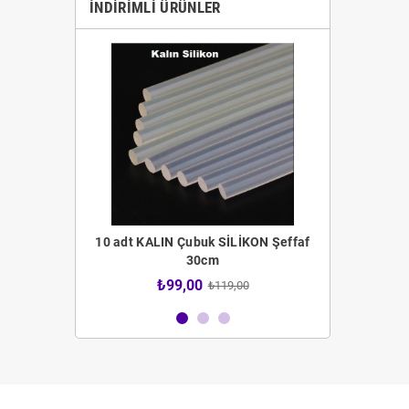
İNDIRIMLI ÜRÜNLER
 Fırça Seti
10 adt KALIN Çubuk SİLİKON Şeffaf
12 adt İNCE 
30cm
4,00
₺99,00
₺59
₺119,00