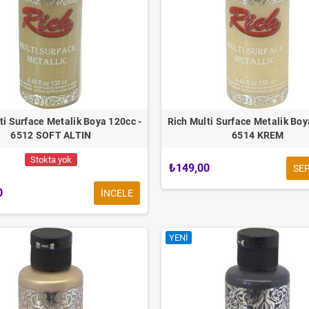
ti Surface Metalik Boya 120cc -
Rich Multi Surface Metalik Boy
6512 SOFT ALTIN
6514 KREM
Stokta yok
₺149,00
SEP
0
INCELE
YENI