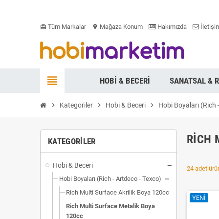
Tüm Markalar
Mağaza Konum
Hakımızda
İletişi
card_giftcard
location_on
view_headline
HOBI & BECERI
SANATSAL & 
chevron_right
Kategoriler
chevron_right
Hobi & Beceri
chevron_right
Hobi Boyaları (Rich 
RICH 
KATEGORILER
Hobi & Beceri
24 adet ürün
Hobi Boyaları (Rich - Artdeco - Texco)
Rich Multi Surface Akrilik Boya 120cc
YENI
Rich Multi Surface Metalik Boya
120cc