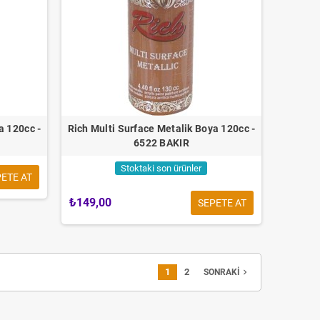
a 120cc -
Rich Multi Surface Metalik Boya 120cc -
6522 BAKIR
Stoktaki son ürünler
ETE AT
₺149,00
SEPETE AT
1
2
navigate_next
SONRAKI