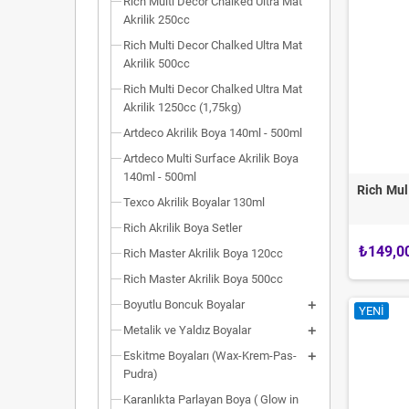
Rich Multi Decor Chalked Ultra Mat
Akrilik 250cc
Rich Multi Decor Chalked Ultra Mat
Akrilik 500cc
Rich Multi Decor Chalked Ultra Mat
Akrilik 1250cc (1,75kg)
Artdeco Akrilik Boya 140ml - 500ml
Artdeco Multi Surface Akrilik Boya
140ml - 500ml
Rich Mul
Texco Akrilik Boyalar 130ml
Rich Akrilik Boya Setler
₺149,0
Rich Master Akrilik Boya 120cc
Rich Master Akrilik Boya 500cc
Boyutlu Boncuk Boyalar
YENI
Metalik ve Yaldız Boyalar
Eskitme Boyaları (Wax-Krem-Pas-
Pudra)
Karanlıkta Parlayan Boya ( Glow in