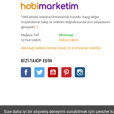
1984 yılında İstanbul/Ümraniye'de kuruldu. Saygı değer
müşterilerinin talep ve istekleri doğrultusunda ürün yelpazesini
genişletti
[...]
Mağaza Telf
Whatsapp
02164124835
05424124835
Alemdağ Caddesi Güneş Sokak 22/A Ümraniye-İstanbul
BIZI TAKIP EDIN
Facebook
Twitter
YouTube
Pinterest
Instagram
Size daha iyi bir alışveriş deneyimi sunabilmek için çerezler ku