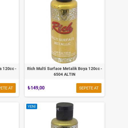
a 120cc -
Rich Multi Surface Metalik Boya 120cc -
6504 ALTIN
₺149,00
ETE AT
SEPETE AT
YENI