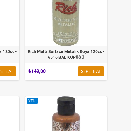
a 120cc -
Rich Multi Surface Metalik Boya 120cc -
6516 BAL KÖPÜĞÜ
₺149,00
ETE AT
SEPETE AT
YENI