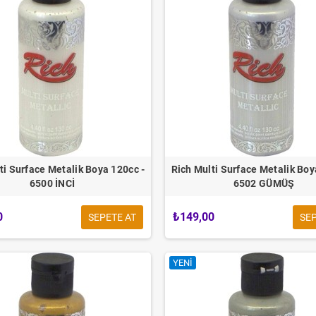
ti Surface Metalik Boya 120cc -
Rich Multi Surface Metalik Boy
6500 İNCİ
6502 GÜMÜŞ
0
₺149,00
SEPETE AT
SEP
YENI