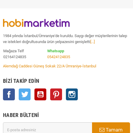
1984 yılında İstanbul/Ümraniye'de kuruldu. Saygı değer müşterilerinin talep
ve istekleri doğrultusunda ürün yelpazesini genişletti
[...]
Mağaza Telf
Whatsapp
02164124835
05424124835
Alemdağ Caddesi Güneş Sokak 22/A Ümraniye-İstanbul
BIZI TAKIP EDIN
Facebook
Twitter
YouTube
Pinterest
Instagram
HABER BÜLTENI
Tamam