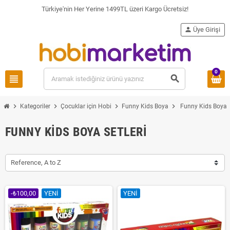
Türkiye'nin Her Yerine 1499TL üzeri Kargo Ücretsiz!
person
Üye Girişi
0
view_headline
search
chevron_right
chevron_right
chevron_right
chevron_right
Kategoriler
Çocuklar için Hobi
Funny Kids Boya
Funny Kids Boya S
FUNNY KIDS BOYA SETLERI
Reference, A to Z
-₺100,00
YENI
YENI