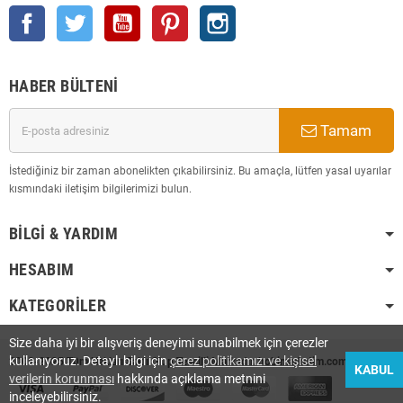
Facebook
Twitter
YouTube
Pinterest
Instagram
HABER BÜLTENI
Tamam
İstediğiniz bir zaman abonelikten çıkabilirsiniz. Bu amaçla, lütfen yasal uyarılar
kısmındaki iletişim bilgilerimizi bulun.
BILGI & YARDIM
HESABIM
KATEGORILER
Size daha iyi bir alışveriş deneyimi sunabilmek için çerezler
kullanıyoruz. Detaylı bilgi için
çerez politikamızı ve kişisel
2008-2025 Tüm Hakları Saklı Olup Tescilli Markadır. hobimarketim.com
KABUL
verilerin korunması
hakkında açıklama metnini
inceleyebilirsiniz.