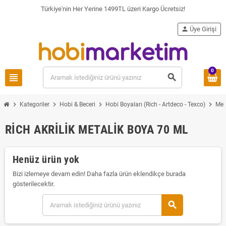
Türkiye'nin Her Yerine 1499TL üzeri Kargo Ücretsiz!
person
Üye Girişi
0
view_headline
search
chevron_right
chevron_right
chevron_right
chevron_right
Kategoriler
Hobi & Beceri
Hobi Boyaları (Rich - Artdeco - Texco)
Met
RICH AKRILIK METALIK BOYA 70 ML
Henüz ürün yok
Bizi izlemeye devam edin! Daha fazla ürün eklendikçe burada
gösterilecektir.
search