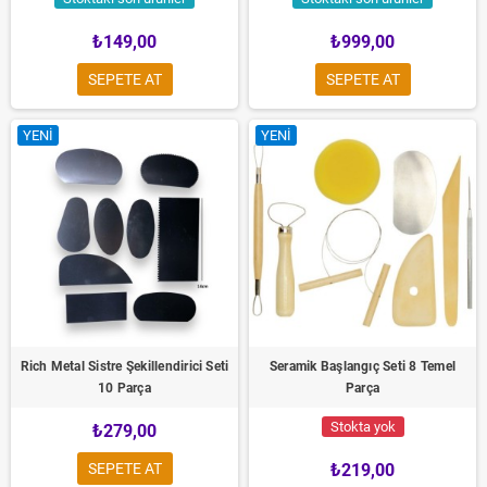
₺149,00
₺999,00
SEPETE AT
SEPETE AT
YENI
YENI
Rich Metal Sistre Şekillendirici Seti
Seramik Başlangıç Seti 8 Temel
10 Parça
Parça
Stokta yok
₺279,00
SEPETE AT
₺219,00