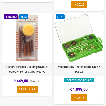
INCELE
-₺100,00
YENI
YENI
Fanart Seramik Başlangıç Seti 9
Makin's Clay Professional Kit 27
Parça + Şeffaf Çanta Hediye
Parça
Stoktaki son ürünler
₺449,00
₺549,00
SEPETE AT
₺1.999,00
INCELE