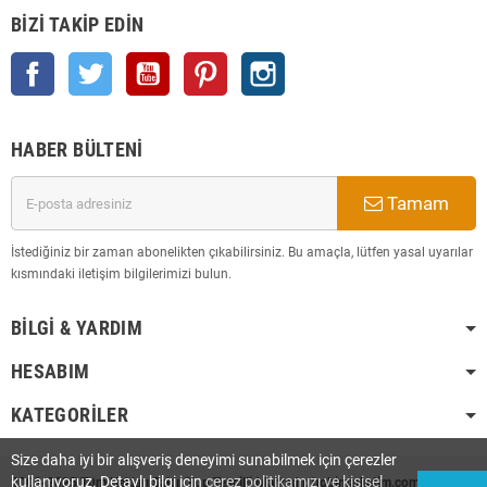
BIZI TAKIP EDIN
Facebook
Twitter
YouTube
Pinterest
Instagram
HABER BÜLTENI
Tamam
İstediğiniz bir zaman abonelikten çıkabilirsiniz. Bu amaçla, lütfen yasal uyarılar
kısmındaki iletişim bilgilerimizi bulun.
BILGI & YARDIM
HESABIM
KATEGORILER
Size daha iyi bir alışveriş deneyimi sunabilmek için çerezler
kullanıyoruz. Detaylı bilgi için
çerez politikamızı ve kişisel
2008-2025 Tüm Hakları Saklı Olup Tescilli Markadır. hobimarketim.com