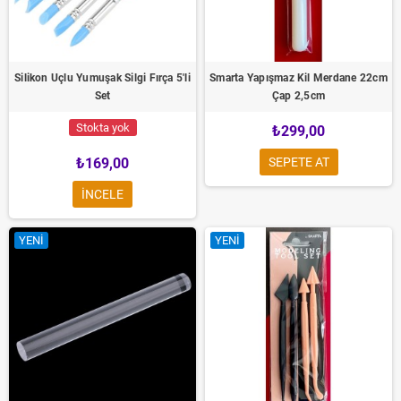
Silikon Uçlu Yumuşak Silgi Fırça 5'li
Smarta Yapışmaz Kil Merdane 22cm
Set
Çap 2,5cm
Stokta yok
₺299,00
₺169,00
SEPETE AT
INCELE
YENI
YENI