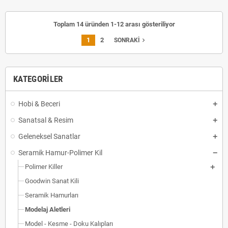
Toplam 14 üründen 1-12 arası gösteriliyor
1
2
navigate_next
SONRAKI
KATEGORILER
Hobi & Beceri
Sanatsal & Resim
Geleneksel Sanatlar
Seramik Hamur-Polimer Kil
Polimer Killer
Goodwin Sanat Kili
Seramik Hamurları
Modelaj Aletleri
Model - Kesme - Doku Kalıpları