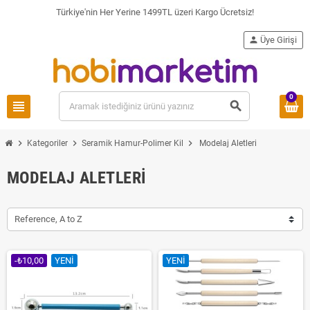
Türkiye'nin Her Yerine 1499TL üzeri Kargo Ücretsiz!
person
Üye Girişi
0
view_headline
search
chevron_right
chevron_right
chevron_right
Kategoriler
Seramik Hamur-Polimer Kil
Modelaj Aletleri
MODELAJ ALETLERI
Reference, A to Z
-₺10,00
YENI
YENI