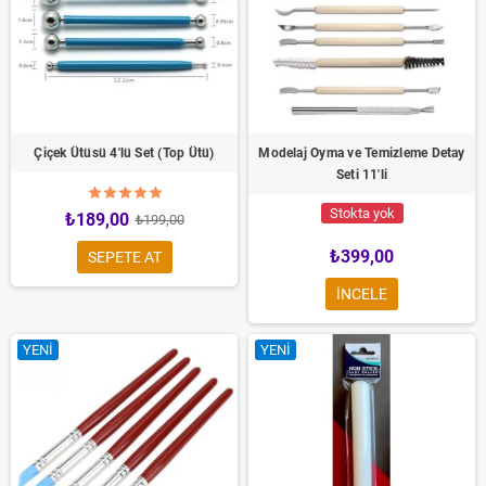
Çiçek Ütüsü 4'lü Set (Top Ütü)
Modelaj Oyma ve Temizleme Detay
Seti 11'li
Stokta yok
₺189,00
₺199,00
₺399,00
SEPETE AT
INCELE
YENI
YENI