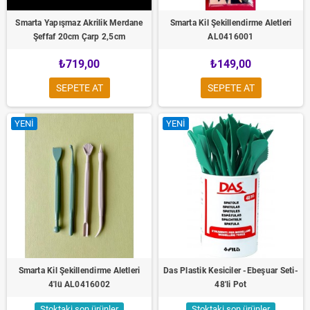
Smarta Yapışmaz Akrilik Merdane
Smarta Kil Şekillendirme Aletleri
Şeffaf 20cm Çarp 2,5cm
AL0416001
₺719,00
₺149,00
SEPETE AT
SEPETE AT
YENI
YENI
Smarta Kil Şekillendirme Aletleri
Das Plastik Kesiciler -Ebeşuar Seti-
4'lü AL0416002
48'li Pot
Stoktaki son ürünler
Stoktaki son ürünler