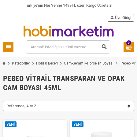
Türkiye'nin Her Yerine 1499TL üzeri Kargo Ücretsiz!
person
Üye Girişi
0
view_headline
search
chevron_right
chevron_right
chevron_right
chevron_right
Kategoriler
Hobi & Beceri
Cam-Seramik-Porselen Boyası
Pebeo Vit
PEBEO VITRAIL TRANSPARAN VE OPAK
CAM BOYASI 45ML
Reference, A to Z
YENI
YENI