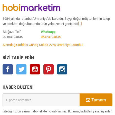
1984 yılında İstanbul/Ümraniye'de kuruldu. Saygı değer müşterilerinin talep
ve istekleri doğrultusunda ürün yelpazesini genişletti
[...]
Mağaza Telf
Whatsapp
02164124835
05424124835
Alemdağ Caddesi Güneş Sokak 22/A Ümraniye-İstanbul
BIZI TAKIP EDIN
Facebook
Twitter
YouTube
Pinterest
Instagram
HABER BÜLTENI
Tamam
İstediğiniz bir zaman abonelikten çıkabilirsiniz. Bu amaçla, lütfen yasal uyarılar