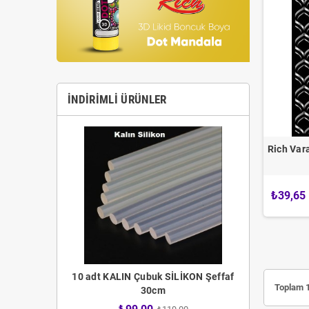
İNDIRIMLI ÜRÜNLER
Rich Var
₺39,65
 Fırça Seti
10 adt KALIN Çubuk SİLİKON Şeffaf
12 adt İNCE 
Toplam 1
30cm
4,00