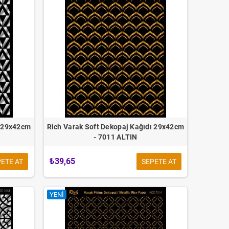
ı 29x42cm
Rich Varak Soft Dekopaj Kağıdı 29x42cm
- 7011 ALTIN
₺39,65
ETE AT
SEPETE AT
YENI