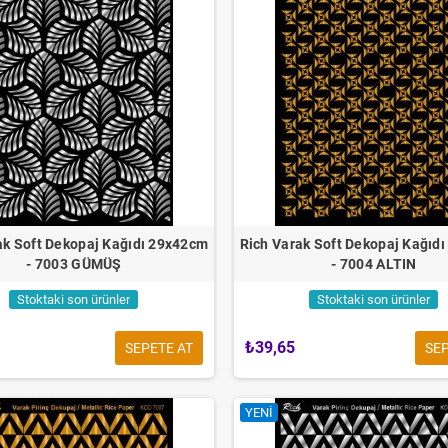
ak Soft Dekopaj Kağıdı 29x42cm
Rich Varak Soft Dekopaj Kağıd
- 7003 GÜMÜŞ
- 7004 ALTIN
Stoktaki son ürünler
Stoktaki son ürünler
₺39,65
SEPETE AT
SEP
YENI