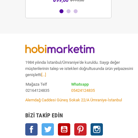
₺99,00
₺59
₺119,00
1984 yılında İstanbul/Ümraniye'de kuruldu. Saygı değer
müşterilerinin talep ve istekleri doğrultusunda ürün yelpazesini
genişletti
[...]
Mağaza Telf
Whatsapp
02164124835
05424124835
Alemdağ Caddesi Güneş Sokak 22/A Ümraniye-İstanbul
BIZI TAKIP EDIN
Facebook
Twitter
YouTube
Pinterest
Instagram