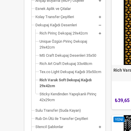
Ahşap Boyama (MDF) Objeler
Esnek Aplik ve Çıtalar
Kolay Transfer Çeşitleri
Dekupaj Kağıdı Desenleri
Rich Pirinç Dekopaj 29x42cm
Unique Özgün Pirinç Dekopaj
29x42cm
MS Craft Dekupaj Desenleri 35x50
Rich Art Craft Dekupaj 33x48cm
Rich Var
Tex.co Light Dekupaj Kağıdı 35x50cm
Rich Varak Soft Dekopaj Kağıdı
29x42cm
Sticky Kendinden Yapışkanlı Pirinç
42x29cm
₺39,65
Sulu Transfer (Suda Kayan)
Rub On Ütü ile Transfer Çeşitleri
YENI
Stencil Şablonlar