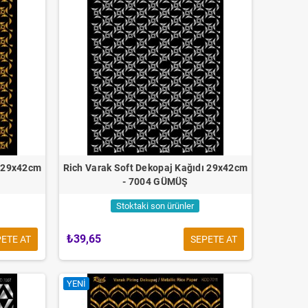
ı 29x42cm
Rich Varak Soft Dekopaj Kağıdı 29x42cm
- 7004 GÜMÜŞ
Stoktaki son ürünler
₺39,65
ETE AT
SEPETE AT
YENI