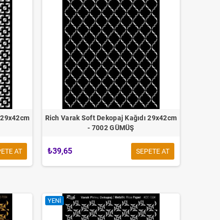
ı 29x42cm
Rich Varak Soft Dekopaj Kağıdı 29x42cm
- 7002 GÜMÜŞ
₺39,65
ETE AT
SEPETE AT
YENI