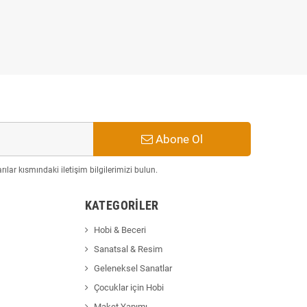
₺99,00
₺119,00
Abone Ol
ılar kısmındaki iletişim bilgilerimizi bulun.
KATEGORILER
Hobi & Beceri
Sanatsal & Resim
Geleneksel Sanatlar
Çocuklar için Hobi
Maket Yapımı