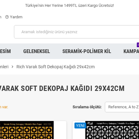
Türkiye'nin Her Yerine 1499TL üzeri Kargo Ücretsiz!
m
Yardım
help_outline
RESIM
GELENEKSEL
SERAMIK-POLIMER KIL
KAMPA
nleri
chevron_right
Rich Varak Soft Dekopaj Kağıdı 29x42cm
VARAK SOFT DEKOPAJ KAĞIDI 29X42CM
 var.
Sıralama ölçütü:
Reference, A to Z
YENI