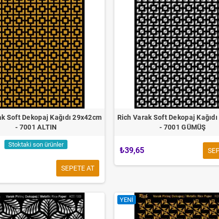
ak Soft Dekopaj Kağıdı 29x42cm
Rich Varak Soft Dekopaj Kağıd
- 7001 ALTIN
- 7001 GÜMÜŞ
Stoktaki son ürünler
₺39,65
SEP
SEPETE AT
YENI