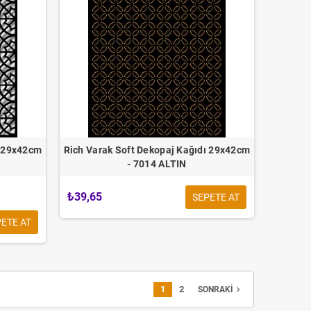
ı 29x42cm
Rich Varak Soft Dekopaj Kağıdı 29x42cm
- 7014 ALTIN
₺39,65
SEPETE AT
ETE AT
 KALIN Çubuk SİLİKON Şeffaf
1
2
navigate_next
SONRAKI
30cm