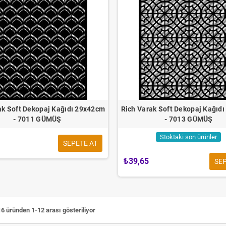
ak Soft Dekopaj Kağıdı 29x42cm
Rich Varak Soft Dekopaj Kağıd
- 7011 GÜMÜŞ
- 7013 GÜMÜŞ
Stoktaki son ürünler
SEPETE AT
₺39,65
SEP
Çubuk SİLİKON Şeffaf
4'lü Sünger Tampon Fırça Seti
10 adt
6 üründen 1-12 arası gösteriliyor
30cm
₺49,00
₺54,00