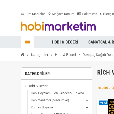
Tüm Markalar
Mağaza Konum
Hakımızda
İletişi
card_giftcard
location_on
view_headline
HOBI & BECERI
SANATSAL & 
chevron_right
Kategoriler
chevron_right
Hobi & Beceri
chevron_right
Dekupaj Kağıdı Dese
RICH 
KATEGORILER
Hobi & Beceri
16 adet ürün
Hobi Boyaları (Rich - Artdeco - Texco)
Hobi Yardımcı (Mediumlar)
YENI
Kumaş Boyama