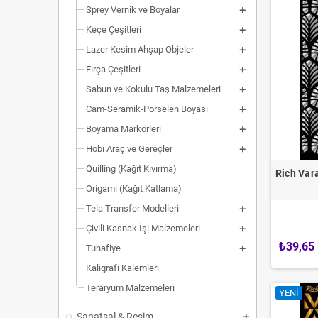
Sprey Vernik ve Boyalar
Keçe Çeşitleri
Lazer Kesim Ahşap Objeler
Fırça Çeşitleri
Sabun ve Kokulu Taş Malzemeleri
Cam-Seramik-Porselen Boyası
Boyama Markörleri
Hobi Araç ve Gereçler
Quilling (Kağıt Kıvırma)
Rich Var
Origami (Kağıt Katlama)
Tela Transfer Modelleri
Çivili Kasnak İşi Malzemeleri
₺39,65
Tuhafiye
Kaligrafi Kalemleri
Teraryum Malzemeleri
YENI
Sanatsal & Resim