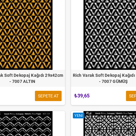
ak Soft Dekopaj Kağıdı 29x42cm
Rich Varak Soft Dekopaj Kağıd
- 7007 ALTIN
- 7007 GÜMÜŞ
₺39,65
SEPETE AT
SEP
YENI