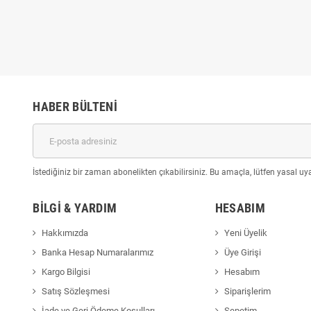
,00
₺79,00
HABER BÜLTENI
İstediğiniz bir zaman abonelikten çıkabilirsiniz. Bu amaçla, lütfen yasal uyar
BILGI & YARDIM
HESABIM
Hakkımızda
Yeni Üyelik
Banka Hesap Numaralarımız
Üye Girişi
Kargo Bilgisi
Hesabım
Satış Sözleşmesi
Siparişlerim
İade ve Geri Ödeme Koşulları
Sepetim