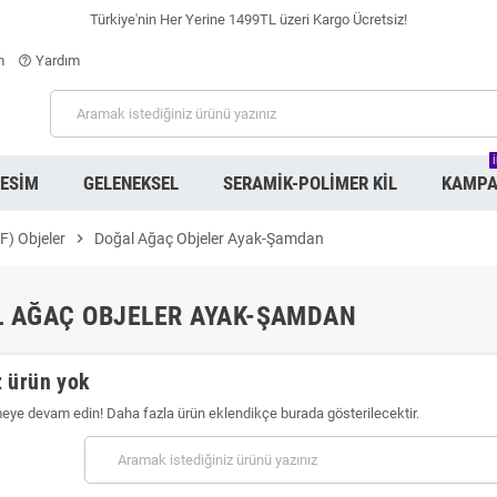
Türkiye'nin Her Yerine 1499TL üzeri Kargo Ücretsiz!
m
Yardım
help_outline
RESIM
GELENEKSEL
SERAMIK-POLIMER KIL
KAMPA
) Objeler
chevron_right
Doğal Ağaç Objeler Ayak-Şamdan
 AĞAÇ OBJELER AYAK-ŞAMDAN
 ürün yok
meye devam edin! Daha fazla ürün eklendikçe burada gösterilecektir.