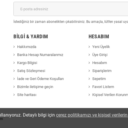
İstediğiniz bir zaman abonelikten çıkabilirsiniz. Bu amaçla, lütfen yasal uyar
BILGI & YARDIM
HESABIM
Hakkımızda
Yeni Üyelik
Banka Hesap Numaralarımız
Üye Girişi
Kargo Bilgisi
Hesabım
Satış Sözleşmesi
Siparişlerim
İade ve Geri Ödeme Koşulları
Sepetim
Bizimle iletişime geçin
Favori Listem
Site haritası
Kişisel Verilen Korun
llanıyoruz. Detaylı bilgi için
çerez politikamızı ve kişisel veriler
om