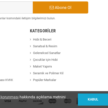
Abone Ol
ılar kısmındaki iletişim bilgilerimizi bulun.
KATEGORILER
Hobi & Beceri
Sanatsal & Resim
Geleneksel Sanatlar
Çocuklar için Hobi
Maket Yapımı
Seramik ve Polimer Kil
ması KVKK
Popüler Markalar
in korunması
hakkında açıklama metnini
KABUL