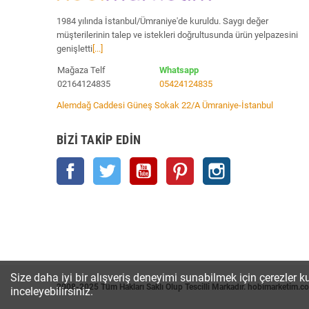
1984 yılında İstanbul/Ümraniye'de kuruldu. Saygı değer
müşterilerinin talep ve istekleri doğrultusunda ürün yelpazesini
genişletti
[...]
Mağaza Telf
Whatsapp
02164124835
05424124835
Alemdağ Caddesi Güneş Sokak 22/A Ümraniye-İstanbul
BIZI TAKIP EDIN
Facebook
Twitter
YouTube
Pinterest
Instagram
Size daha iyi bir alışveriş deneyimi sunabilmek için çerezler ku
2008-2025 Tüm Hakları Saklı Olup Tescilli Markadır. hobimarketim.c
inceleyebilirsiniz.