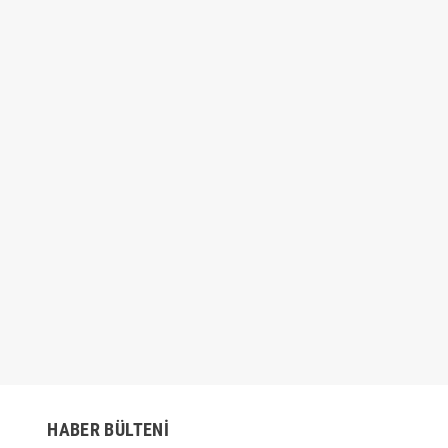
Çubuk SİLİKON Şeffaf
4'lü Sünger Tampon Fırça Seti
10 adt
30cm
₺49,00
₺54,00
,00
₺79,00
HABER BÜLTENI