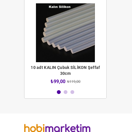
 Fırça Seti
10 adt KALIN Çubuk SİLİKON Şeffaf
12 adt İNCE 
30cm
4,00
₺99,00
₺59
₺119,00