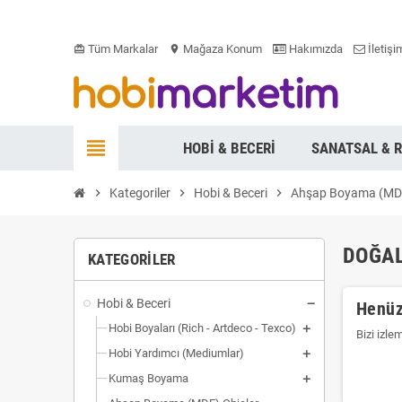
Tüm Markalar
Mağaza Konum
Hakımızda
İletişi
card_giftcard
location_on
view_headline
HOBI & BECERI
SANATSAL & 
chevron_right
Kategoriler
chevron_right
Hobi & Beceri
chevron_right
Ahşap Boyama (MDF
DOĞAL
KATEGORILER
Hobi & Beceri
Henüz
Hobi Boyaları (Rich - Artdeco - Texco)
Bizi izle
Hobi Yardımcı (Mediumlar)
Kumaş Boyama