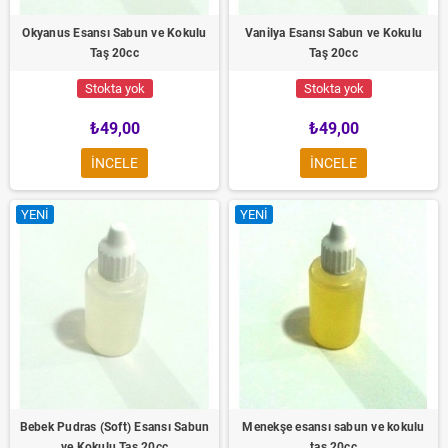
Okyanus Esansı Sabun ve Kokulu
Vanilya Esansı Sabun ve Kokulu
Taş 20cc
Taş 20cc
Stokta yok
Stokta yok
₺49,00
₺49,00
INCELE
INCELE
YENI
YENI
Bebek Pudras (Soft) Esansı Sabun
Menekşe esansı sabun ve kokulu
ve Kokulu Taş 20cc
taş 20cc