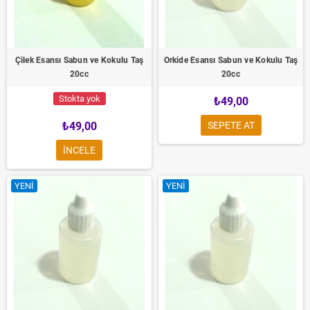
Çilek Esansı Sabun ve Kokulu Taş
Orkide Esansı Sabun ve Kokulu Taş
20cc
20cc
Stokta yok
₺49,00
₺49,00
SEPETE AT
INCELE
YENI
YENI