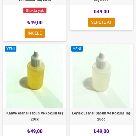
Stokta yok
₺49,00
₺49,00
SEPETE AT
INCELE
YENI
YENI
Kahve esansı sabun ve kokulu taş
Leylak Esansı Sabun ve Kokulu Taş
20cc
20cc
₺49,00
₺49,00