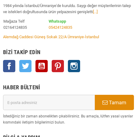
1984 yılında İstanbul/Ümraniye'de kuruldu. Saygı değer müşterilerinin talep
ve istekleri doğrultusunda ürün yelpazesini genişletti
[...]
Mağaza Telf
Whatsapp
02164124835
05424124835
Alemdağ Caddesi Güneş Sokak 22/A Ümraniye-İstanbul
BIZI TAKIP EDIN
Facebook
Twitter
YouTube
Pinterest
Instagram
HABER BÜLTENI
Tamam
İstediğiniz bir zaman abonelikten çıkabilirsiniz. Bu amaçla, lütfen yasal uyarılar
kısmındaki iletişim bilgilerimizi bulun.