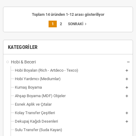
Toplam 14 üründen 1-12 arası gösteriliyor
1
2
navigate_next
SONRAKI
KATEGORILER
Hobi & Beceri
Hobi Boyaları (Rich - Artdeco - Texco)
Hobi Yardımcı (Mediumlar)
Kumaş Boyama
Ahşap Boyama (MDF) Objeler
Esnek Aplik ve Çıtalar
Kolay Transfer Çeşitleri
Dekupaj Kağıdı Desenleri
Sulu Transfer (Suda Kayan)