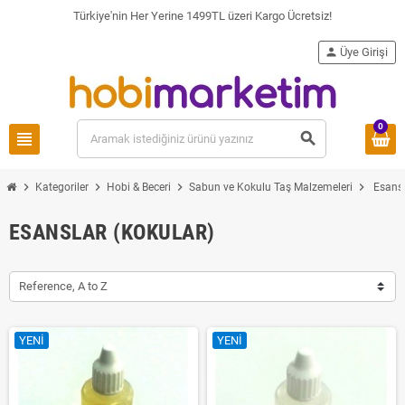
Türkiye'nin Her Yerine 1499TL üzeri Kargo Ücretsiz!
person
Üye Girişi
0
view_headline
search
chevron_right
chevron_right
chevron_right
chevron_right
Kategoriler
Hobi & Beceri
Sabun ve Kokulu Taş Malzemeleri
Esansl
ESANSLAR (KOKULAR)
Reference, A to Z
YENI
YENI