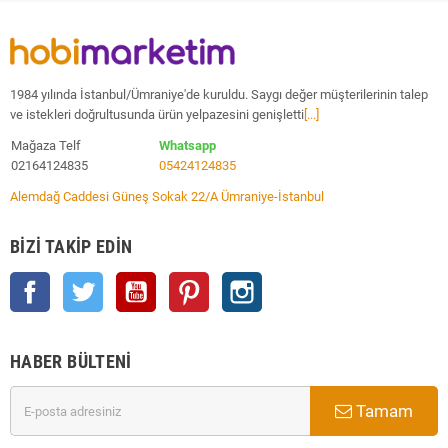
1984 yılında İstanbul/Ümraniye'de kuruldu. Saygı değer müşterilerinin talep
ve istekleri doğrultusunda ürün yelpazesini genişletti
[...]
Mağaza Telf
Whatsapp
02164124835
05424124835
Alemdağ Caddesi Güneş Sokak 22/A Ümraniye-İstanbul
BIZI TAKIP EDIN
Facebook
Twitter
YouTube
Pinterest
Instagram
HABER BÜLTENI
Tamam