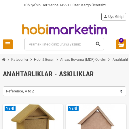
Türkiye'nin Her Yerine 1499TL üzeri Kargo Ücretsiz!
person
Üye Girişi
0
view_headline
search
chevron_right
chevron_right
chevron_right
chevron_right
Kategoriler
Hobi & Beceri
Ahşap Boyama (MDF) Objeler
Anahtarlıkl
ANAHTARLIKLAR - ASKILIKLAR
Reference, A to Z
YENI
YENI