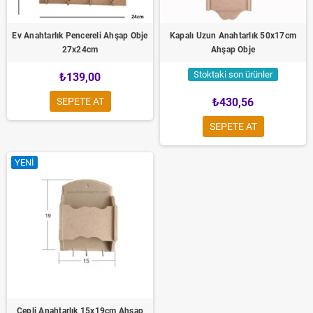
Ev Anahtarlık Pencereli Ahşap Obje
Kapalı Uzun Anahtarlık 50x17cm
27x24cm
Ahşap Obje
Stoktaki son ürünler
₺139,00
SEPETE AT
₺430,56
SEPETE AT
YENI
Cepli Anahtarlık 15x19cm Ahşap