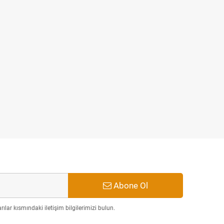
 KALIN Çubuk SİLİKON Şeffaf
30cm
₺99,00
₺119,00
Abone Ol
ılar kısmındaki iletişim bilgilerimizi bulun.