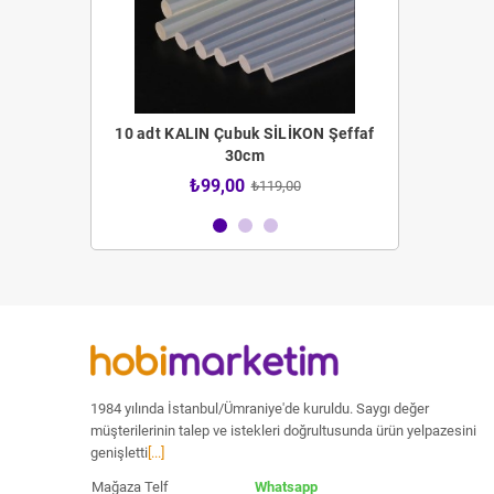
 Fırça Seti
10 adt KALIN Çubuk SİLİKON Şeffaf
12 adt İNCE 
30cm
4,00
₺99,00
₺59
₺119,00
1984 yılında İstanbul/Ümraniye'de kuruldu. Saygı değer
müşterilerinin talep ve istekleri doğrultusunda ürün yelpazesini
genişletti
[...]
Mağaza Telf
Whatsapp