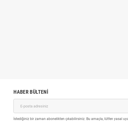
Çubuk SİLİKON Şeffaf
4'lü Sünger Tampon Fırça Seti
10 adt
30cm
₺49,00
₺54,00
,00
₺79,00
HABER BÜLTENI
İstediğiniz bir zaman abonelikten çıkabilirsiniz. Bu amaçla, lütfen yasal uyar