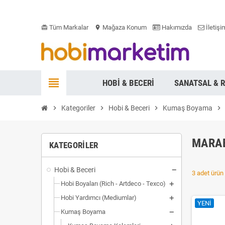
Tüm Markalar
Mağaza Konum
Hakımızda
İletişi
card_giftcard
location_on
view_headline
HOBI & BECERI
SANATSAL & 
chevron_right
Kategoriler
chevron_right
Hobi & Beceri
chevron_right
Kumaş Boyama
chevron_right
MARAB
KATEGORILER
Hobi & Beceri
3 adet ürün 
Hobi Boyaları (Rich - Artdeco - Texco)
Hobi Yardımcı (Mediumlar)
YENI
Kumaş Boyama