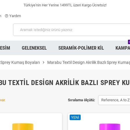
Türkiye'nin Her Yerine 1499TL üzeri Kargo Ücretsiz!
m
Yardım
help_outline
RESIM
GELENEKSEL
SERAMIK-POLIMER KIL
KAMPA
Sprey Kumaş Boyaları
chevron_right
Marabu Textil Design Akrilik Bazlı Sprey Kuma
U TEXTIL DESIGN AKRILIK BAZLI SPREY K
var.
Sıralama ölçütü:
Reference, A to Z
YENI